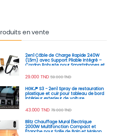
roduits en vente
2en1 Câble de Charge Rapide 240W
(1,5m) avec Support Pliable Intégré –
Cordon Robuste pour Smartphones et
Tablettes
29.000
TND
59.000
TND
HGKJ® S3 - 2en1 Spray de restauration
plastique et cuir pour tableau de bord
intérieur exterieur de voiture
43.000
TND
79.000
TND
Blitz Chauffage Mural Électrique
2000W Multifonction Compact et
Étanche pour Salle de Bain et Maison