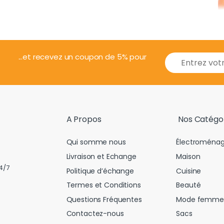
E
...et recevez un coupon de 5% pour
m
a
i
l
*
A Propos
Nos Catégo
Qui somme nous
Électroménag
Livraison et Echange
Maison
4/7
Politique d’échange
Cuisine
Termes et Conditions
Beauté
Questions Fréquentes
Mode femme
Contactez-nous
Sacs