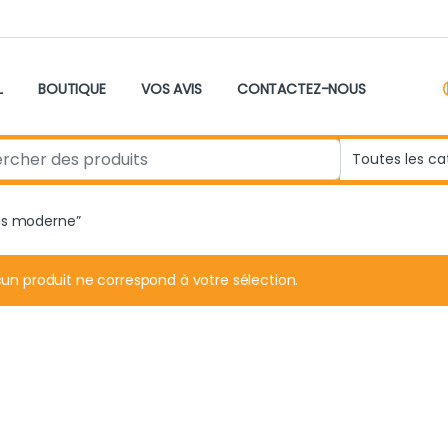
L
BOUTIQUE
VOS AVIS
CONTACTEZ-NOUS
r:
ces moderne”
un produit ne correspond à votre sélection.