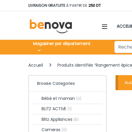
Skip to navigation
Skip to content
LIVRAISON GRATUITE
À PARTIR DE
250 DT
ACCEUI
Search fo
Magasiner par département
Accueil
Produits identifiés “Rangement épi
Auc
Browse Categories
Bébé et maman
(0)
BLITZ ACTIVE
(1)
Blitz Appliances
(8)
Cameras
(0)