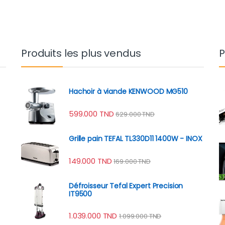
Produits les plus vendus
P
Hachoir à viande KENWOOD MG510
599.000
TND
629.000
TND
Grille pain TEFAL TL330D11 1400W - INOX
149.000
TND
169.000
TND
Défroisseur Tefal Expert Precision
IT9500
1.039.000
TND
1.099.000
TND