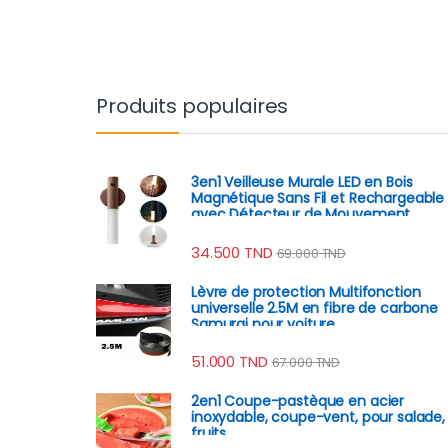
Produits populaires
3en1 Veilleuse Murale LED en Bois
Magnétique Sans Fil et Rechargeable
avec Détecteur de Mouvement
34.500
TND
69.000
TND
Lèvre de protection Multifonction
universelle 2.5M en fibre de carbone
Samurai pour voiture
51.000
TND
67.000
TND
2en1 Coupe-pastèque en acier
inoxydable, coupe-vent, pour salade,
fruits