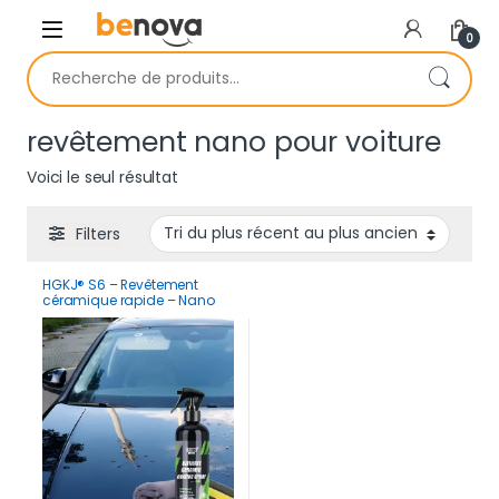
Skip to navigation
Skip to content
0
Recherche pour :
revêtement nano pour voiture
Voici le seul résultat
Filters
HGKJ® S6 – Revêtement
céramique rapide – Nano
Crystal Hydrophobe
imperméable pour voiture
contre la rouille, rayures