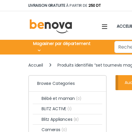
Skip to navigation
Skip to content
LIVRAISON GRATUITE
À PARTIR DE
250 DT
ACCEUI
Search fo
Magasiner par département
Accueil
Produits identifiés “set tournevis ma
Auc
Browse Categories
Bébé et maman
(0)
BLITZ ACTIVE
(1)
Blitz Appliances
(8)
Cameras
(0)