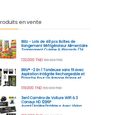
roduits en vente
Blitz - Lots de 48 pcs Boîtes de
Rangement Réfrigérateur Alimentaire
Transparent Cuisine & Placards (24
Boîtes + 24 Couvercles)
132.000
TND
199.000
TND
Blitz® -2 En 1 Tondeuse sans fil avec
Aspiration Intégrée Rechargeable et
Étanche Pour Un Rasage Propre et
Précis
119.000
TND
155.000
TND
3en1 Caméra de Voiture WiFi à 3
Canaux HD 1296P
Avant/Arrière/Intérieur Avec Vision
Nocturne IR