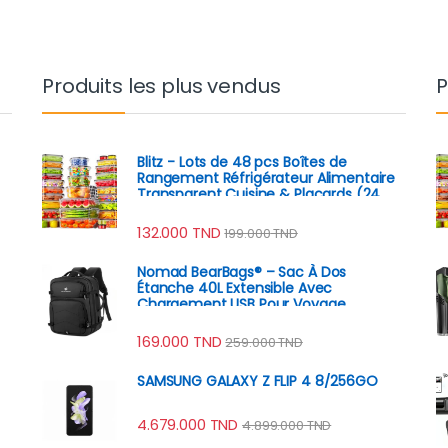
Produits les plus vendus
P
Blitz - Lots de 48 pcs Boîtes de
Rangement Réfrigérateur Alimentaire
Transparent Cuisine & Placards (24
Boîtes + 24 Couvercles)
132.000
TND
199.000
TND
Nomad BearBags® – Sac À Dos
Étanche 40L Extensible Avec
Chargement USB Pour Voyage
Professionnel
169.000
TND
259.000
TND
SAMSUNG GALAXY Z FLIP 4 8/256GO
4.679.000
TND
4.899.000
TND