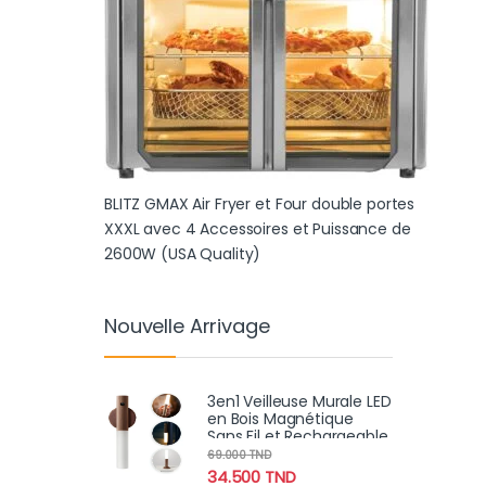
BLITZ GMAX Air Fryer et Four double portes
XXXL avec 4 Accessoires et Puissance de
2600W (USA Quality)
Nouvelle Arrivage
3en1 Veilleuse Murale LED
en Bois Magnétique
Sans Fil et Rechargeable
avec Détecteur de
69.000
TND
Mouvement
34.500
TND