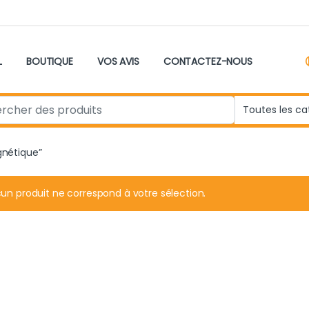
L
BOUTIQUE
VOS AVIS
CONTACTEZ-NOUS
r:
gnétique”
un produit ne correspond à votre sélection.