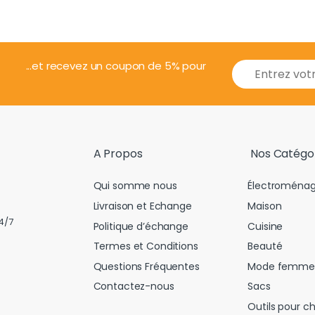
E
...et recevez un coupon de 5% pour
m
a
i
l
*
A Propos
Nos Catégo
Qui somme nous
Électroménag
Livraison et Echange
Maison
4/7
Politique d’échange
Cuisine
Termes et Conditions
Beauté
Questions Fréquentes
Mode femme
Contactez-nous
Sacs
Outils pour c