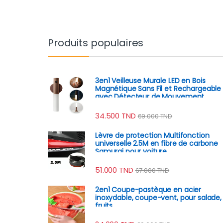
Produits populaires
3en1 Veilleuse Murale LED en Bois
Magnétique Sans Fil et Rechargeable
avec Détecteur de Mouvement
34.500
TND
69.000
TND
Lèvre de protection Multifonction
universelle 2.5M en fibre de carbone
Samurai pour voiture
51.000
TND
67.000
TND
2en1 Coupe-pastèque en acier
inoxydable, coupe-vent, pour salade,
fruits