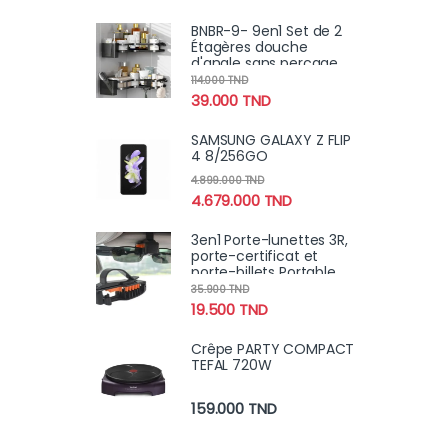
BNBR-9- 9en1 Set de 2
Étagères douche
d'angle sans perçage
INOX rangement salle
114.000
TND
de bain
39.000
TND
SAMSUNG GALAXY Z FLIP
4 8/256GO
4.899.000
TND
4.679.000
TND
3en1 Porte-lunettes 3R,
porte-certificat et
porte-billets Portable
pour voiture
35.900
TND
19.500
TND
Crêpe PARTY COMPACT
TEFAL 720W
159.000
TND