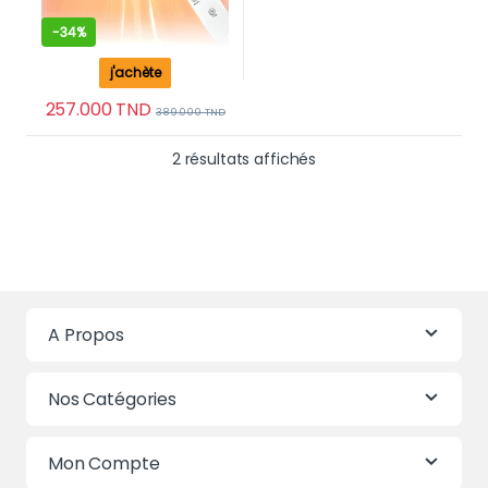
-
34%
j'achète
257.000
TND
389.000
TND
Trié du plus récent au 
2 résultats affichés
A Propos
Nos Catégories
Mon Compte