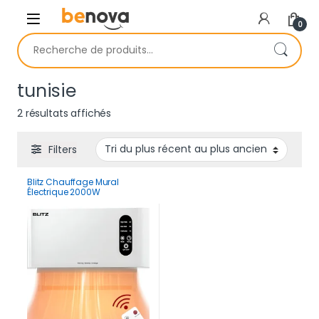
Skip to navigation
Skip to content
0
Recherche pour :
tunisie
Trié du plus récent au plus ancien
2 résultats affichés
Filters
Blitz Chauffage Mural
Électrique 2000W
Multifonction Compact et
Étanche pour Salle de Bain
et Maison