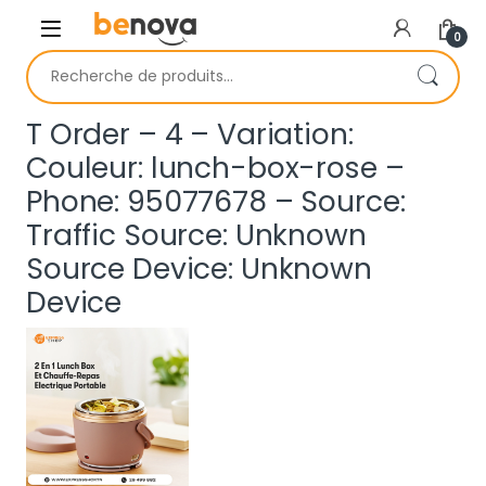
Skip to navigation
Skip to content
0
Recherche pour :
T Order – 4 – Variation:
Couleur: lunch-box-rose –
Phone: 95077678 – Source:
Traffic Source: Unknown
Source Device: Unknown
Device