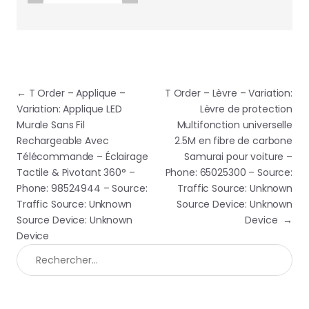
Navigation de l’article
←
T Order – Applique –
T Order – Lèvre – Variation:
Variation: Applique LED
Lèvre de protection
Murale Sans Fil
Multifonction universelle
Rechargeable Avec
2.5M en fibre de carbone
Télécommande – Éclairage
Samurai pour voiture –
Tactile & Pivotant 360° –
Phone: 65025300 – Source:
Phone: 98524944 – Source:
Traffic Source: Unknown
Traffic Source: Unknown
Source Device: Unknown
Source Device: Unknown
Device
→
Device
Rechercher :