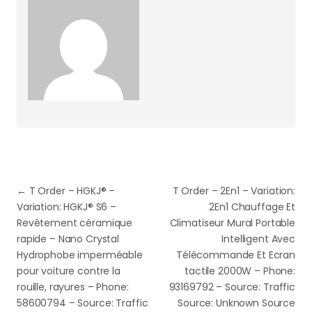
Navigation de l’article
←
T Order – HGKJ® –
T Order – 2En1 – Variation:
Variation: HGKJ® S6 –
2En1 Chauffage Et
Revêtement céramique
Climatiseur Mural Portable
rapide – Nano Crystal
Intelligent Avec
Hydrophobe imperméable
Télécommande Et Ecran
pour voiture contre la
tactile 2000W – Phone:
rouille, rayures – Phone:
93169792 – Source: Traffic
58600794 – Source: Traffic
Source: Unknown Source