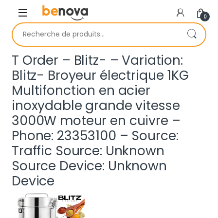
Skip to navigation
Skip to content
0
Recherche pour :
T Order – Blitz- – Variation:
Blitz- Broyeur électrique 1KG
Multifonction en acier
inoxydable grande vitesse
3000W moteur en cuivre –
Phone: 23353100 – Source:
Traffic Source: Unknown
Source Device: Unknown
Device