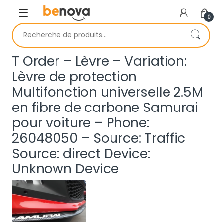
Skip to navigation
Skip to content
0
Recherche pour :
T Order – Lèvre – Variation:
Lèvre de protection
Multifonction universelle 2.5M
en fibre de carbone Samurai
pour voiture – Phone:
26048050 – Source: Traffic
Source: direct Device:
Unknown Device