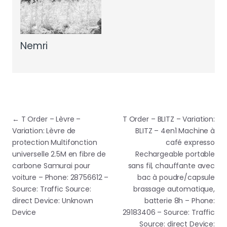
Nemri
Navigation de l’article
←
T Order – Lèvre –
T Order – BLITZ – Variation:
Variation: Lèvre de
BLITZ – 4en1 Machine à
protection Multifonction
café expresso
universelle 2.5M en fibre de
Rechargeable portable
carbone Samurai pour
sans fil, chauffante avec
voiture – Phone: 28756612 –
bac à poudre/capsule
Source: Traffic Source:
brassage automatique,
direct Device: Unknown
batterie 8h – Phone:
Device
29183406 – Source: Traffic
Source: direct Device: