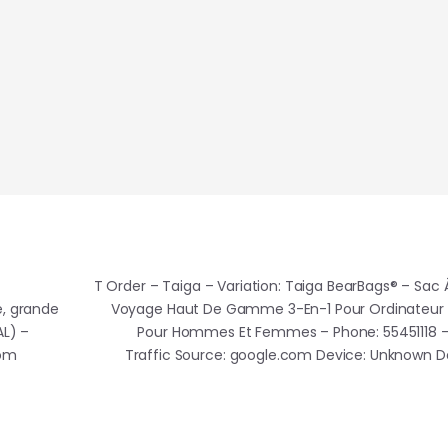
T Order – Taiga – Variation: Taiga BearBags® – Sac
e, grande
Voyage Haut De Gamme 3-En-1 Pour Ordinateur 
AL) –
Pour Hommes Et Femmes – Phone: 55451118 –
com
Traffic Source: google.com Device: Unknown 