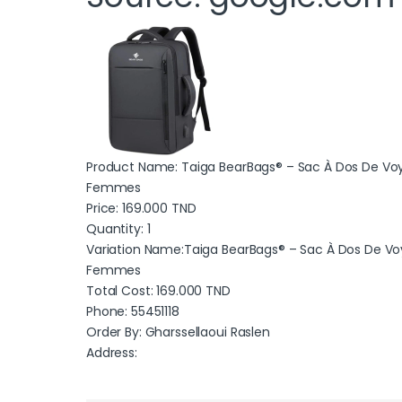
Product Name: Taiga BearBags® – Sac À Dos De V
Femmes
Price:
169.000
TND
Quantity: 1
Variation Name:Taiga BearBags® – Sac À Dos De V
Femmes
Total Cost:
169.000
TND
Phone: 55451118
Order By: Gharssellaoui Raslen
Address: