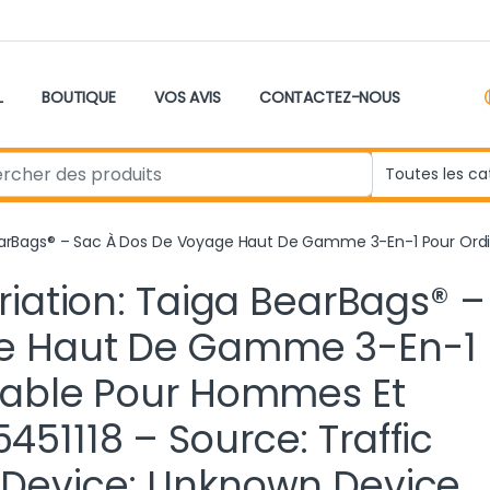
L
BOUTIQUE
VOS AVIS
CONTACTEZ-NOUS
r:
 BearBags® – Sac À Dos De Voyage Haut De Gamme 3-En-1 Pour Ord
riation: Taiga BearBags® –
ge Haut De Gamme 3-En-1
rtable Pour Hommes Et
51118 – Source: Traffic
 Device: Unknown Device