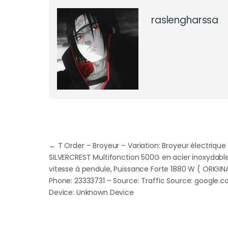
raslengharssa
Navigation de l’article
←
T Order – Broyeur – Variation: Broyeur électrique
SILVERCREST Multifonction 500G en acier inoxydabl
vitesse à pendule, Puissance Forte 1880 W ( ORIGIN
Phone: 23333731 – Source: Traffic Source: google.
Device: Unknown Device