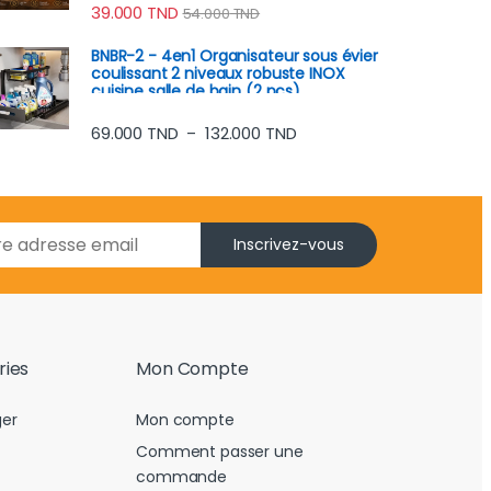
39.000
TND
54.000
TND
BNBR-2 - 4en1 Organisateur sous évier
coulissant 2 niveaux robuste INOX
cuisine salle de bain (2 pcs)
Plage de prix : 69.000 TND
69.000
TND
132.000
TND
–
Inscrivez-vous
ries
Mon Compte
er
Mon compte
Comment passer une
commande