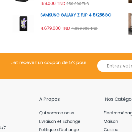
169.000
TND
259.000
TND
SAMSUNG GALAXY Z FLIP 4 8/256GO
4.679.000
TND
4.899.000
TND
E
...et recevez un coupon de 5% pour
m
a
i
l
*
A Propos
Nos Catégo
Qui somme nous
Électroménag
Livraison et Echange
Maison
4/7
Politique d’échange
Cuisine