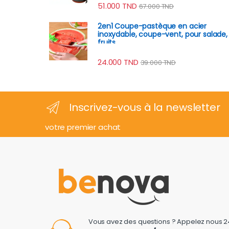
51.000
TND
67.000
TND
2en1 Coupe-pastèque en acier
inoxydable, coupe-vent, pour salade,
fruits
24.000
TND
39.000
TND
Inscrivez-vous à la newsletter
votre premier achat
Vous avez des questions ? Appelez nous 2