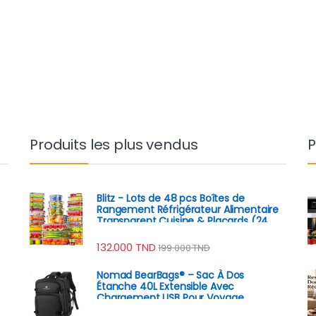
Produits les plus vendus
P
Blitz - Lots de 48 pcs Boîtes de
Rangement Réfrigérateur Alimentaire
Transparent Cuisine & Placards (24
Boîtes + 24 Couvercles)
132.000
TND
199.000
TND
Nomad BearBags® – Sac À Dos
Étanche 40L Extensible Avec
Chargement USB Pour Voyage
Professionnel