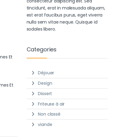
consectetur adipiscing elit. Sed
tincidunt, erat in malesuada aliquam,
est erat faucibus purus, eget viverra
nulla sem vitae neque. Quisque id
sodales libero.
Categories
mes Et
Déjouer
Design
mes Et
Dissert
Friteuse à air
Non classé
viande