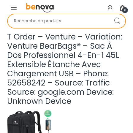
Skip to navigation
Skip to content
0
Recherche pour :
T Order – Venture – Variation:
Venture BearBags® – Sac À
Dos Professionnel 4-En-1 45L
Extensible Étanche Avec
Chargement USB – Phone:
52658242 – Source: Traffic
Source: google.com Device:
Unknown Device