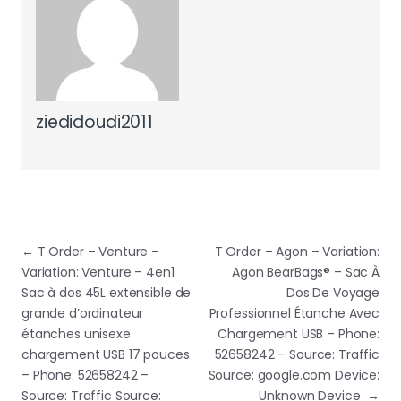
ziedidoudi2011
Navigation de l’article
←
T Order – Venture –
T Order – Agon – Variation:
Variation: Venture – 4en1
Agon BearBags® – Sac À
Sac à dos 45L extensible de
Dos De Voyage
grande d’ordinateur
Professionnel Étanche Avec
étanches unisexe
Chargement USB – Phone:
chargement USB 17 pouces
52658242 – Source: Traffic
– Phone: 52658242 –
Source: google.com Device:
Source: Traffic Source:
Unknown Device
→