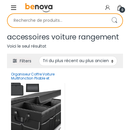
Skip to navigation
Skip to content
0
Recherche pour :
accessoires voiture rangement
Voici le seul résultat
Filters
Organiseur Coffre Voiture
Multifonction Pliable et
Renforcé Pour Rangement
Robuste Avec Poignées &
Poches