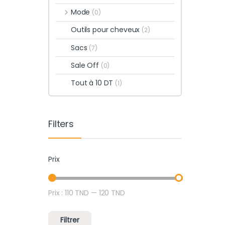
Mode
(0)
Outils pour cheveux
(2)
Sacs
(7)
Sale Off
(0)
Tout à 10 DT
(1)
Filters
Prix
Prix :
110 TND
—
120 TND
Prix min
Prix max
Filtrer