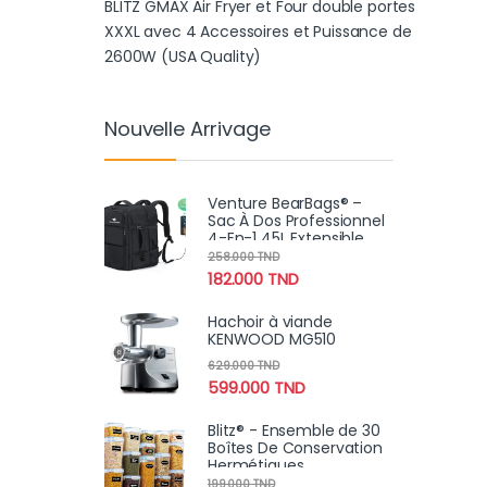
BLITZ GMAX Air Fryer et Four double portes
XXXL avec 4 Accessoires et Puissance de
2600W (USA Quality)
Nouvelle Arrivage
Venture BearBags® –
Sac À Dos Professionnel
4-En-1 45L Extensible
Étanche Avec
258.000
TND
Chargement USB
182.000
TND
Hachoir à viande
KENWOOD MG510
629.000
TND
599.000
TND
Blitz® - Ensemble de 30
Boîtes De Conservation
Hermétiques
Alimentaires Sans BPA
199.000
TND