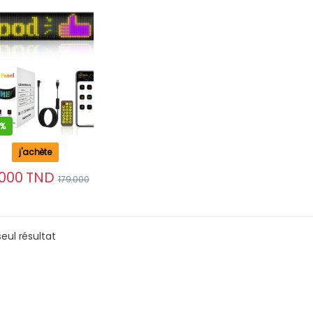
rammable par
ication avec
écommande
4%
j'achète
.000
TND
179.000
seul résultat