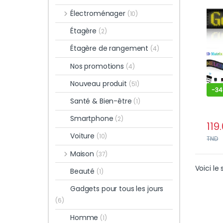
Prog
Électroménager
(10)
Appl
Tél
Étagère
(2)
Étagère de rangement
(4)
Nos promotions
(4)
Nouveau produit
(51)
-
3
Santé & Bien-être
(1)
Smartphone
(2)
119
Voiture
(10)
TND
Maison
(37)
Voici le 
Beauté
(1)
Gadgets pour tous les jours
(6)
Homme
(1)