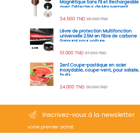
Magnétique Sans Fil et Rechargeable
avec Détecteur de Mouvement
34.500
TND
69.000
TND
Lèvre de protection Multifonction
universelle 2.5M en fibre de carbone
Samurai pour voiture
51.000
TND
67.000
TND
2en1 Coupe-pastèque en acier
inoxydable, coupe-vent, pour salade,
fruits
24.000
TND
39.000
TND
Inscrivez-vous à la newsletter
votre premier achat