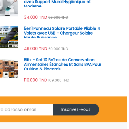
avec Support Mural Hygiénique et
Moderne
34.000
TND
59.000
TND
5en1 Panneau Solaire Portable Pliable 4
Volets avec USB – Chargeur Solaire
Haute Puissance
49.000
TND
69.000
TND
Blitz - Set 10 Boîtes de Conservation
Alimentaires Étanches Et Sans BPA Pour
Cuisine & Placards
110.000
TND
169.000
TND
Inscrivez-vous