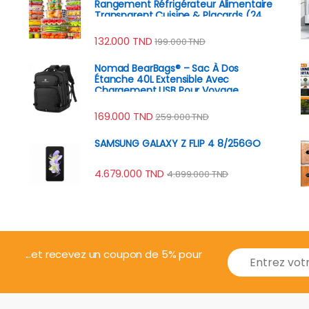
Rangement Réfrigérateur Alimentaire
Transparent Cuisine & Placards (24
Boîtes + 24 Couvercles)
132.000
TND
199.000
TND
Nomad BearBags® – Sac À Dos
Étanche 40L Extensible Avec
Chargement USB Pour Voyage
Professionnel
169.000
TND
259.000
TND
SAMSUNG GALAXY Z FLIP 4 8/256GO
4.679.000
TND
4.899.000
TND
E
...et recevez un coupon de 5% pour
m
a
i