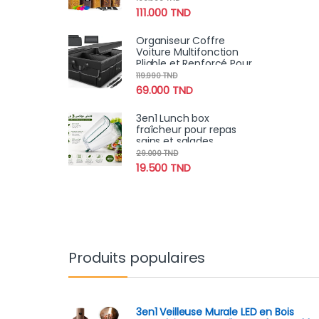
Pour Un Rangement
111.000
TND
Idéal ( 15 Boites + 15
couvercles )
Organiseur Coffre
Voiture Multifonction
Pliable et Renforcé Pour
Rangement Robuste
119.990
TND
Avec Poignées & Poches
69.000
TND
3en1 Lunch box
fraîcheur pour repas
sains et salades
croustillantes
29.000
TND
19.500
TND
Produits populaires
3en1 Veilleuse Murale LED en Bois