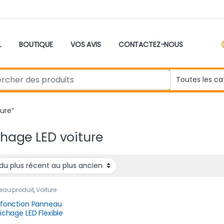
L
BOUTIQUE
VOS AVIS
CONTACTEZ-NOUS
r:
ture”
chage LED voiture
eau produit
,
Voiture
ifonction Panneau
fichage LED Flexible
tanche