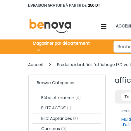
Skip to navigation
Skip to content
LIVRAISON GRATUITE
À PARTIR DE
250 DT
ACCEUI
Search fo
Magasiner par département
Accueil
Produits identifiés “affichage LED voi
affi
Browse Categories
Bébé et maman
(0)
BLITZ ACTIVE
(1)
Nouv
Blitz Appliances
(8)
Mult
d’af
Cameras
(0)
et É