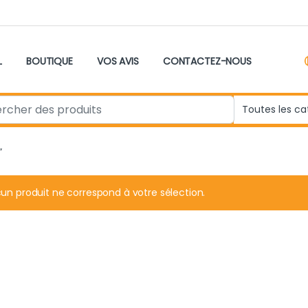
L
BOUTIQUE
VOS AVIS
CONTACTEZ-NOUS
r:
”
un produit ne correspond à votre sélection.