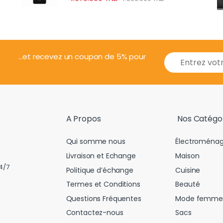
E
...et recevez un coupon de 5% pour
m
a
i
l
*
A Propos
Nos Catégo
Qui somme nous
Électroménag
Livraison et Echange
Maison
4/7
Politique d’échange
Cuisine
Termes et Conditions
Beauté
Questions Fréquentes
Mode femme
Contactez-nous
Sacs