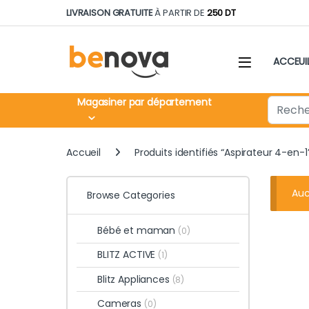
Skip to navigation
Skip to content
LIVRAISON GRATUITE
À PARTIR DE
250 DT
ACCEUI
Search fo
Magasiner par département
Accueil
Produits identifiés “Aspirateur 4-en-1
Auc
Browse Categories
Bébé et maman
(0)
BLITZ ACTIVE
(1)
Blitz Appliances
(8)
Cameras
(0)