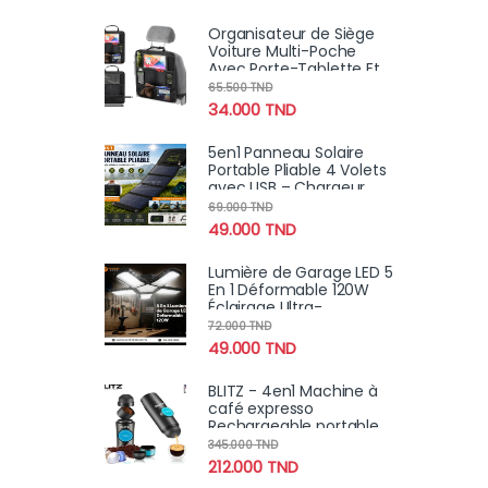
Organisateur de Siège
Voiture Multi-Poche
Avec Porte-Tablette Et
Espaces de Stockage
65.500
TND
Multiples
34.000
TND
5en1 Panneau Solaire
Portable Pliable 4 Volets
avec USB – Chargeur
Solaire Haute Puissance
69.000
TND
49.000
TND
Lumière de Garage LED 5
En 1 Déformable 120W
Éclairage Ultra-
Lumineux avec
72.000
TND
Panneaux Réglables –
49.000
TND
E27 6500K
BLITZ - 4en1 Machine à
café expresso
Rechargeable portable
sans fil, chauffante
345.000
TND
avec bac à
212.000
TND
poudre/capsule