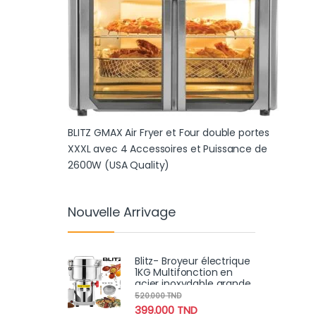
BLITZ GMAX Air Fryer et Four double portes
XXXL avec 4 Accessoires et Puissance de
2600W (USA Quality)
Nouvelle Arrivage
Blitz- Broyeur électrique
1KG Multifonction en
acier inoxydable grande
vitesse 3000W moteur
520.000
TND
en cuivre
399.000
TND