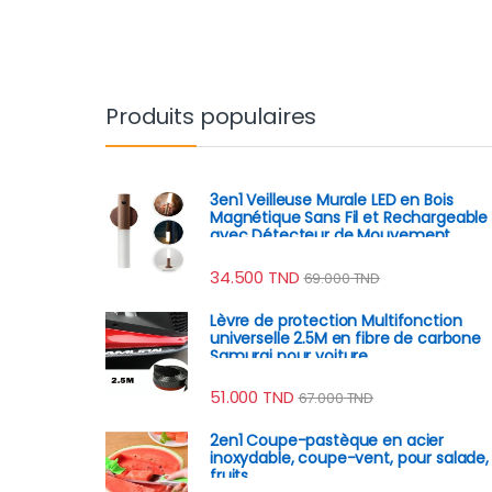
brassage automatique,
batterie 8h
Produits populaires
3en1 Veilleuse Murale LED en Bois
Magnétique Sans Fil et Rechargeable
avec Détecteur de Mouvement
34.500
TND
69.000
TND
Lèvre de protection Multifonction
universelle 2.5M en fibre de carbone
Samurai pour voiture
51.000
TND
67.000
TND
2en1 Coupe-pastèque en acier
inoxydable, coupe-vent, pour salade,
fruits