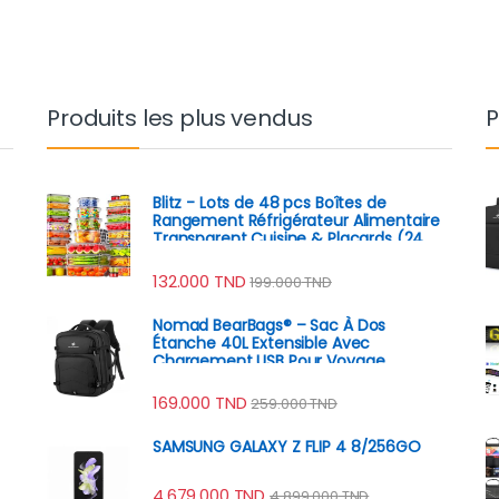
Produits les plus vendus
P
Blitz - Lots de 48 pcs Boîtes de
Rangement Réfrigérateur Alimentaire
Transparent Cuisine & Placards (24
Boîtes + 24 Couvercles)
132.000
TND
199.000
TND
Nomad BearBags® – Sac À Dos
Étanche 40L Extensible Avec
Chargement USB Pour Voyage
Professionnel
169.000
TND
259.000
TND
SAMSUNG GALAXY Z FLIP 4 8/256GO
4.679.000
TND
4.899.000
TND