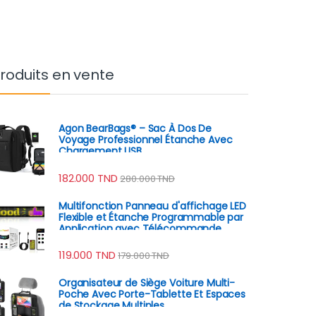
roduits en vente
Agon BearBags® – Sac À Dos De
Voyage Professionnel Étanche Avec
Chargement USB
182.000
TND
280.000
TND
Multifonction Panneau d'affichage LED
Flexible et Étanche Programmable par
Application avec Télécommande
119.000
TND
179.000
TND
Organisateur de Siège Voiture Multi-
Poche Avec Porte-Tablette Et Espaces
de Stockage Multiples