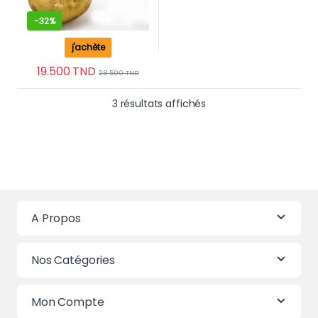
-
32%
j'achète
19.500
TND
28.500
TND
Trié du plus récent au 
3 résultats affichés
A Propos
Nos Catégories
Mon Compte