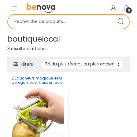
Skip to navigation
Skip to content
0
Recherche pour :
boutiquelocal
Trié du plus récent au plus ancien
3 résultats affichés
Filters
2 Éplucheurs magique 4en1
de légumes et Fruits en acier
inoxydable