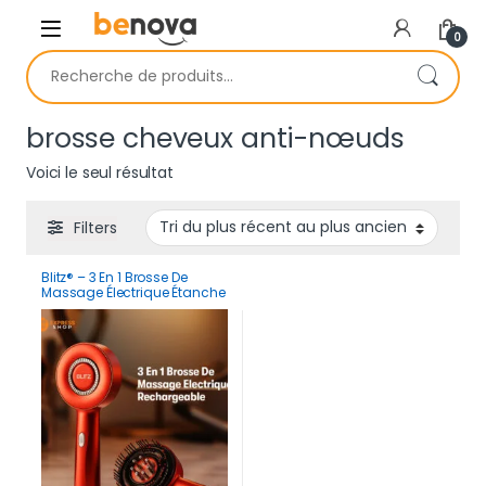
Skip to navigation
Skip to content
0
Recherche pour :
brosse cheveux anti-nœuds
Voici le seul résultat
Filters
Blitz® – 3 En 1 Brosse De
Massage Électrique Étanche
Et Rechargeable Pour
Relaxation Et Croissance
Des Cheveux