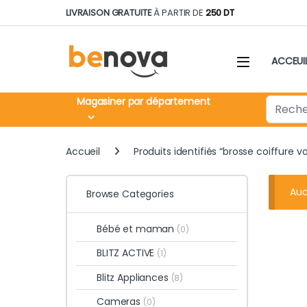
Skip to navigation
Skip to content
LIVRAISON GRATUITE
À PARTIR DE
250 DT
ACCEUI
Search fo
Magasiner par département
Accueil
Produits identifiés “brosse coiffure v
Auc
Browse Categories
Bébé et maman
(0)
BLITZ ACTIVE
(1)
Blitz Appliances
(8)
Cameras
(0)