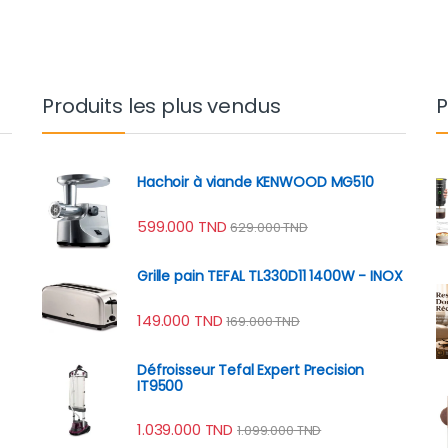
Produits les plus vendus
P
Hachoir à viande KENWOOD MG510
599.000
TND
629.000
TND
Grille pain TEFAL TL330D11 1400W - INOX
149.000
TND
169.000
TND
Défroisseur Tefal Expert Precision
IT9500
1.039.000
TND
1.099.000
TND