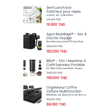
3en1 Lunch box
fraîcheur pour repas
sains et salades
croustillantes
29.000
TND
19.500
TND
Agon BearBags® – Sac À
Dos De Voyage
Professionnel Étanche
Avec Chargement USB
280.000
TND
182.000
TND
Blitz® - 3 En 1 Machine à
Café Espresso Portable
Et Rechargeable Avec
Chauffage Intégré
245.000
TND
199.000
TND
Organiseur Coffre
Voiture Multifonction
Pliable et Renforcé Pour
Rangement Robuste
119.990
TND
Avec Poignées & Poches
69.000
TND