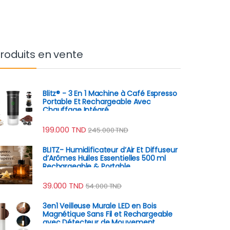
roduits en vente
Blitz® - 3 En 1 Machine à Café Espresso
Portable Et Rechargeable Avec
Chauffage Intégré
199.000
TND
245.000
TND
BLITZ- Humidificateur d’Air Et Diffuseur
d’Arômes Huiles Essentielles 500 ml
Rechargeable & Portable
39.000
TND
54.000
TND
3en1 Veilleuse Murale LED en Bois
Magnétique Sans Fil et Rechargeable
avec Détecteur de Mouvement