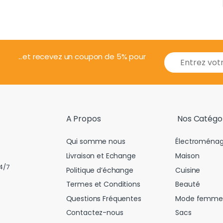
E
...et recevez un coupon de 5% pour
m
a
i
l
*
A Propos
Nos Catégo
Qui somme nous
Électroménag
Livraison et Echange
Maison
4/7
Politique d’échange
Cuisine
Termes et Conditions
Beauté
Questions Fréquentes
Mode femme
Contactez-nous
Sacs