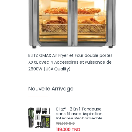
BLITZ GMAX Air Fryer et Four double portes
XXXL avec 4 Accessoires et Puissance de
2600W (USA Quality)
Nouvelle Arrivage
Blitz® -2 En 1 Tondeuse
sans fil avec Aspiration
Intégrée Rechargeable
et Étanche Pour Un
155.000
TND
Rasage Propre et Précis
119.000
TND