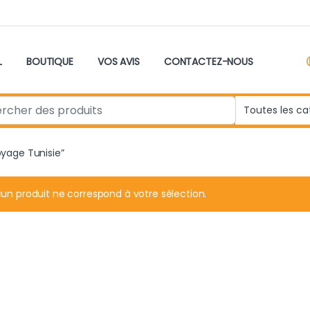
L
BOUTIQUE
VOS AVIS
CONTACTEZ-NOUS
r:
oyage Tunisie”
un produit ne correspond à votre sélection.