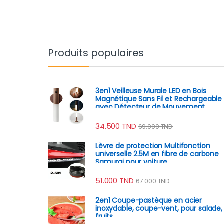
Produits populaires
3en1 Veilleuse Murale LED en Bois
Magnétique Sans Fil et Rechargeable
avec Détecteur de Mouvement
34.500
TND
69.000
TND
Lèvre de protection Multifonction
universelle 2.5M en fibre de carbone
Samurai pour voiture
51.000
TND
67.000
TND
2en1 Coupe-pastèque en acier
inoxydable, coupe-vent, pour salade,
fruits