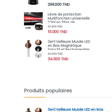
299.000
TND
Lèvre de protection
Multifonction universelle
2.5M en fibre de
carbone Samurai pour
67.000
TND
voiture
51.000
TND
3en1 Veilleuse Murale LED
en Bois Magnétique
Sans Fil et Rechargeable
avec Détecteur de
69.000
TND
Mouvement
34.500
TND
Produits populaires
3en1 Veilleuse Murale LED en Bois