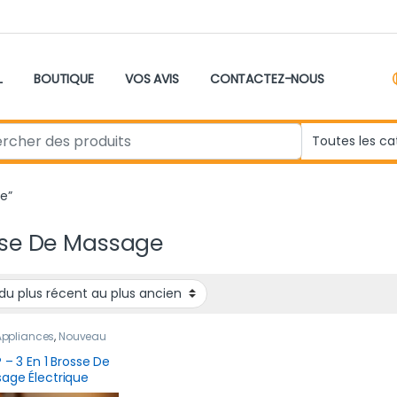
L
BOUTIQUE
VOS AVIS
CONTACTEZ-NOUS
r:
e”
sse De Massage
 Appliances
,
Nouveau
it
,
Outils pour cheveux
® – 3 En 1 Brosse De
age Électrique
che Et