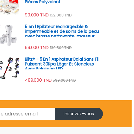
Pièces Polyvalent
99.000
TND
152.000
TND
5 en 1 Epilateur rechargeable &
imperméable et de soins de la peau
avec brosse nettoyante, masseur
facial
69.000
TND
139.500
TND
Blitz® - 5 En 1 Aspirateur Balai Sans Fil
Puissant 30Kpa Léger Et Silencieux
Avec Eclairage LED
489.000
TND
599.000
TND
Inscrivez-vous