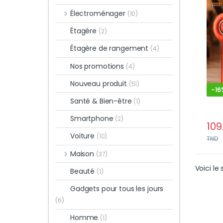
Rech
Électroménager
(10)
Rela
Croi
Étagère
(2)
Che
Étagère de rangement
(4)
Nos promotions
(4)
Nouveau produit
(51)
-
16
Santé & Bien-être
(1)
Smartphone
(2)
109
Voiture
(10)
TND
Maison
(37)
Voici le 
Beauté
(1)
Gadgets pour tous les jours
(6)
Homme
(1)