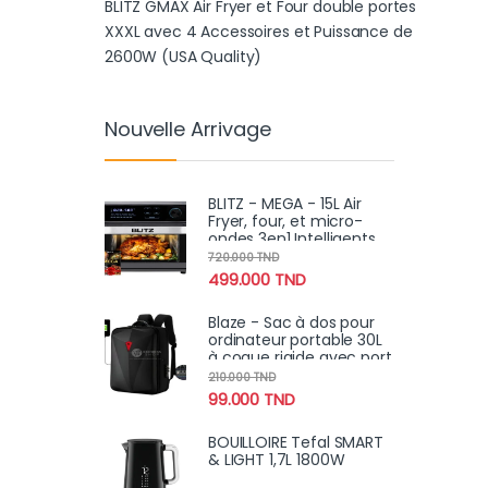
BLITZ GMAX Air Fryer et Four double portes
XXXL avec 4 Accessoires et Puissance de
2600W (USA Quality)
Nouvelle Arrivage
BLITZ - MEGA - 15L Air
Fryer, four, et micro-
ondes 3en1 Intelligents
Turbo MAXX 4
720.000
TND
Accessoires 2600W
499.000
TND
Blaze - Sac à dos pour
ordinateur portable 30L
à coque rigide avec port
USB pour, l'école,voyage
210.000
TND
antivol
99.000
TND
BOUILLOIRE Tefal SMART
& LIGHT 1,7L 1800W