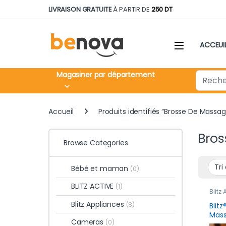
Skip to navigation
Skip to content
LIVRAISON GRATUITE
À PARTIR DE
250 DT
ACCEUI
Search fo
Magasiner par département
Accueil
Produits identifiés “Brosse De Massag
Bro
Browse Categories
Bébé et maman
(0)
BLITZ ACTIVE
(1)
Blitz
produ
Blitz Appliances
(8)
Blitz
Mass
Cameras
(0)
Étan