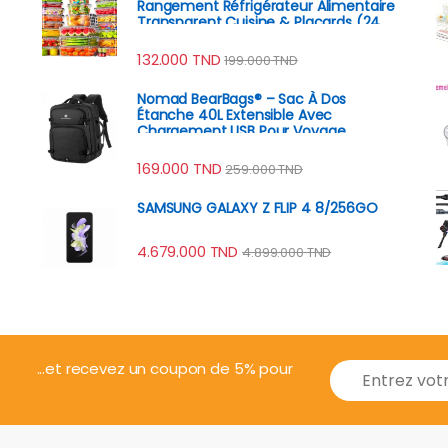
Rangement Réfrigérateur Alimentaire
Transparent Cuisine & Placards (24
Boîtes + 24 Couvercles)
132.000
TND
199.000
TND
Nomad BearBags® – Sac À Dos
Étanche 40L Extensible Avec
Chargement USB Pour Voyage
Professionnel
169.000
TND
259.000
TND
SAMSUNG GALAXY Z FLIP 4 8/256GO
4.679.000
TND
4.899.000
TND
E
...et recevez un coupon de 5% pour
m
a
i