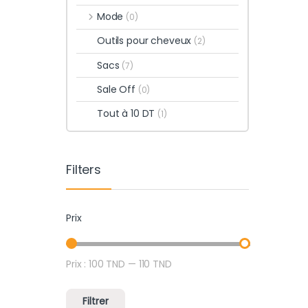
Mode
(0)
Outils pour cheveux
(2)
Sacs
(7)
Sale Off
(0)
Tout à 10 DT
(1)
Filters
Prix
Prix :
100 TND
—
110 TND
Prix min
Prix max
Filtrer