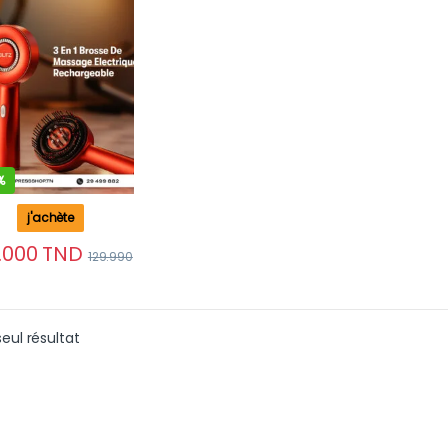
argeable Pour
xation Et
ssance Des
veux
%
j'achète
.000
TND
129.990
seul résultat