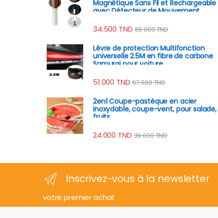
Magnétique Sans Fil et Rechargeable
avec Détecteur de Mouvement
34.500
TND
69.000
TND
Lèvre de protection Multifonction
universelle 2.5M en fibre de carbone
Samurai pour voiture
51.000
TND
67.000
TND
2en1 Coupe-pastèque en acier
inoxydable, coupe-vent, pour salade,
fruits
24.000
TND
39.000
TND
Inscrivez-vous à la newsletter
votre premier achat