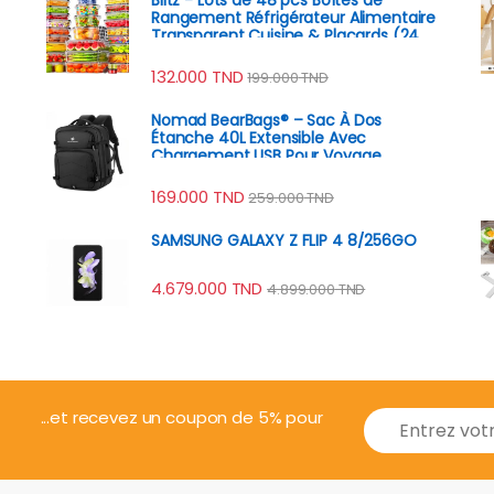
Rangement Réfrigérateur Alimentaire
Transparent Cuisine & Placards (24
Boîtes + 24 Couvercles)
132.000
TND
199.000
TND
Nomad BearBags® – Sac À Dos
Étanche 40L Extensible Avec
Chargement USB Pour Voyage
Professionnel
169.000
TND
259.000
TND
SAMSUNG GALAXY Z FLIP 4 8/256GO
4.679.000
TND
4.899.000
TND
E
...et recevez un coupon de 5% pour
m
a
i