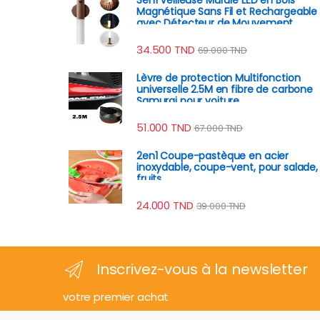
Magnétique Sans Fil et Rechargeable
avec Détecteur de Mouvement
34.500
TND
69.000
TND
Lèvre de protection Multifonction
universelle 2.5M en fibre de carbone
Samurai pour voiture
51.000
TND
67.000
TND
2en1 Coupe-pastèque en acier
inoxydable, coupe-vent, pour salade,
fruits
24.000
TND
39.000
TND
Inscrivez-vous à la newsletter
votre premier achat