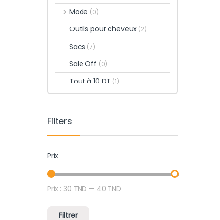
Mode
(0)
Outils pour cheveux
(2)
Sacs
(7)
Sale Off
(0)
Tout à 10 DT
(1)
Filters
Prix
Prix :
30 TND
—
40 TND
Prix min
Prix max
Filtrer