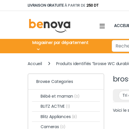
Skip to navigation
Skip to content
LIVRAISON GRATUITE
À PARTIR DE
250 DT
ACCEUI
Search fo
Magasiner par département
Accueil
Produits identifiés “brosse WC durabl
bros
Browse Categories
Bébé et maman
(0)
BLITZ ACTIVE
(1)
Voici le 
Blitz Appliances
(8)
Cameras
(0)