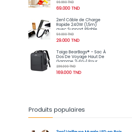
| Lames Anti-Rouille
99.990
TND
Ultra-Tranchantes
69.000
TND
2en1 Câble de Charge
Rapide 240W (1,5m)
avec Support Pliable
Intégré – Cordon
59.000
TND
Robuste pour
29.000
TND
Smartphones et
Tablettes
Taiga BearBags® – Sac À
Dos De Voyage Haut De
Gamme 3-En-1 Pour
Ordinateur Portable Pour
236.000
TND
Hommes Et Femmes
169.000
TND
Produits populaires
3en1 Veilleuse Murale LED en Bois