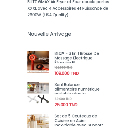
BLITZ GMAX Air Fryer et Four double portes
XXXL avec 4 Accessoires et Puissance de
2600W (USA Quality)
Nouvelle Arrivage
Blitz® - 3 En 1 Brosse De
Massage Électrique
Étanche Et
Rechargeable Pour
129.990
TND
Relaxation Et Croissance
109.000
TND
Des Cheveux
3en1 Balance
alimentaire numérique
portable pliante
compacte, très précise
69.000
TND
avec écran LCD 5Kg
25.000
TND
Set de 5 Couteaux de
Cuisine en Acier
Inoxydable avec Support