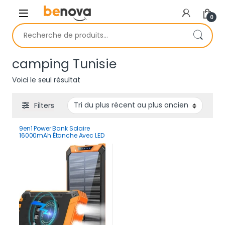
Skip to navigation
Skip to content
0
Recherche pour :
camping Tunisie
Voici le seul résultat
Filters
9en1 Power Bank Solaire
16000mAh Étanche Avec LED
Ultra-Puissante