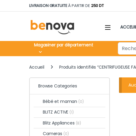
Skip to navigation
Skip to content
LIVRAISON GRATUITE
À PARTIR DE
250 DT
ACCEUI
Search fo
Magasiner par département
Accueil
Produits identifiés “CENTRIFUGEUSE FA
Auc
Browse Categories
Bébé et maman
(0)
BLITZ ACTIVE
(1)
Blitz Appliances
(8)
Cameras
(0)