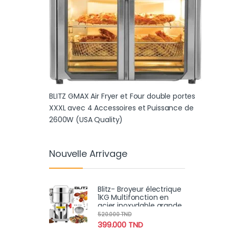
BLITZ GMAX Air Fryer et Four double portes
XXXL avec 4 Accessoires et Puissance de
2600W (USA Quality)
Nouvelle Arrivage
Blitz- Broyeur électrique
1KG Multifonction en
acier inoxydable grande
vitesse 3000W moteur
520.000
TND
en cuivre
399.000
TND