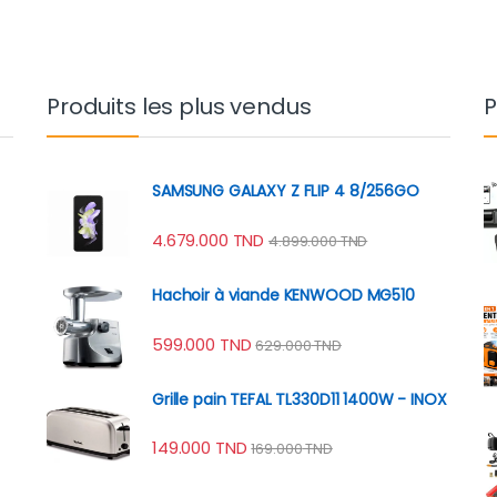
Produits les plus vendus
P
SAMSUNG GALAXY Z FLIP 4 8/256GO
4.679.000
TND
4.899.000
TND
Hachoir à viande KENWOOD MG510
599.000
TND
629.000
TND
Grille pain TEFAL TL330D11 1400W - INOX
149.000
TND
169.000
TND