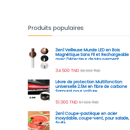
Produits populaires
3en1 Veilleuse Murale LED en Bois
Magnétique Sans Fil et Rechargeable
avec Détecteur de Mouvement
34.500
TND
69.000
TND
Lèvre de protection Multifonction
universelle 2.5M en fibre de carbone
Samurai pour voiture
51.000
TND
67.000
TND
2en1 Coupe-pastèque en acier
inoxydable, coupe-vent, pour salade,
fruits