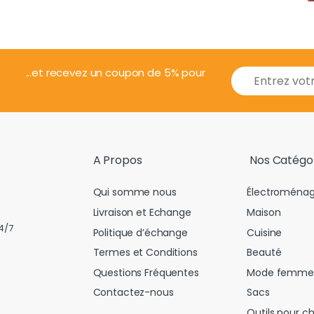
E
...et recevez un coupon de 5% pour
m
a
i
l
*
A Propos
Nos Catégo
Qui somme nous
Électroménag
Livraison et Echange
Maison
4/7
Politique d’échange
Cuisine
Termes et Conditions
Beauté
Questions Fréquentes
Mode femme
Contactez-nous
Sacs
Outils pour c