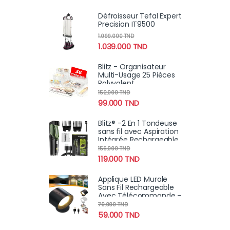
Défroisseur Tefal Expert
Precision IT9500
1.099.000
TND
1.039.000
TND
Blitz - Organisateur
Multi-Usage 25 Pièces
Polyvalent
152.000
TND
99.000
TND
Blitz® -2 En 1 Tondeuse
sans fil avec Aspiration
Intégrée Rechargeable
et Étanche Pour Un
155.000
TND
Rasage Propre et Précis
119.000
TND
Applique LED Murale
Sans Fil Rechargeable
Avec Télécommande –
Éclairage Tactile &
79.000
TND
Pivotant 360°
59.000
TND