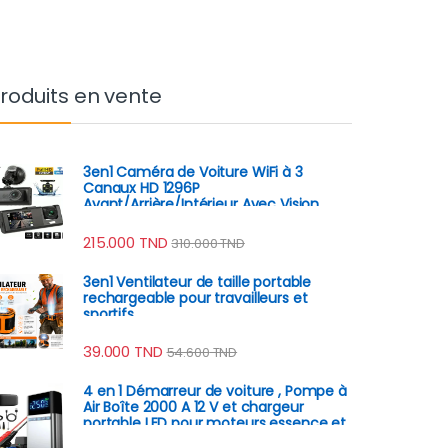
roduits en vente
3en1 Caméra de Voiture WiFi à 3
Canaux HD 1296P
Avant/Arrière/Intérieur Avec Vision
Nocturne IR
215.000
TND
310.000
TND
3en1 Ventilateur de taille portable
rechargeable pour travailleurs et
sportifs
39.000
TND
54.600
TND
4 en 1 Démarreur de voiture , Pompe à
Air Boîte 2000 A 12 V et chargeur
portable LED pour moteurs essence et
diesel