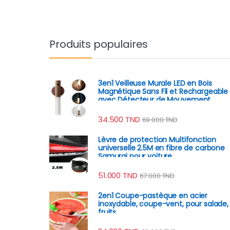
Produits populaires
3en1 Veilleuse Murale LED en Bois
Magnétique Sans Fil et Rechargeable
avec Détecteur de Mouvement
34.500
TND
69.000
TND
Lèvre de protection Multifonction
universelle 2.5M en fibre de carbone
Samurai pour voiture
51.000
TND
67.000
TND
2en1 Coupe-pastèque en acier
inoxydable, coupe-vent, pour salade,
fruits