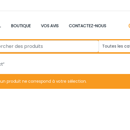
L
BOUTIQUE
VOS AVIS
CONTACTEZ-NOUS
r:
ct”
un produit ne correspond à votre sélection.