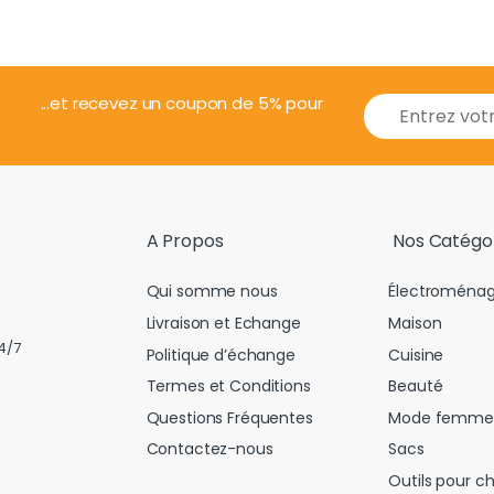
E
...et recevez un coupon de 5% pour
m
a
i
l
*
A Propos
Nos Catégo
Qui somme nous
Électroménag
Livraison et Echange
Maison
4/7
Politique d’échange
Cuisine
Termes et Conditions
Beauté
Questions Fréquentes
Mode femme
Contactez-nous
Sacs
Outils pour c