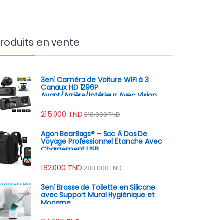
roduits en vente
3en1 Caméra de Voiture WiFi à 3
Canaux HD 1296P
Avant/Arrière/Intérieur Avec Vision
Nocturne IR
215.000
TND
310.000
TND
Agon BearBags® – Sac À Dos De
Voyage Professionnel Étanche Avec
Chargement USB
182.000
TND
280.000
TND
3en1 Brosse de Toilette en Silicone
avec Support Mural Hygiénique et
Moderne