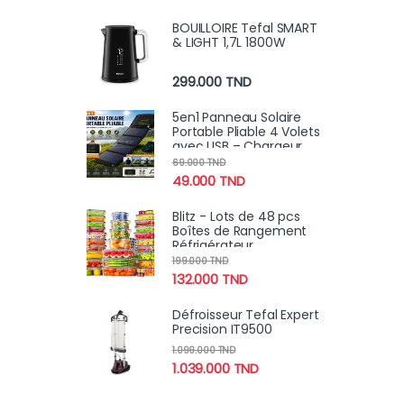
BOUILLOIRE Tefal SMART
& LIGHT 1,7L 1800W
299.000
TND
5en1 Panneau Solaire
Portable Pliable 4 Volets
avec USB – Chargeur
Solaire Haute Puissance
69.000
TND
49.000
TND
Blitz - Lots de 48 pcs
Boîtes de Rangement
Réfrigérateur
Alimentaire Transparent
199.000
TND
Cuisine & Placards (24
132.000
TND
Boîtes + 24 Couvercles)
Défroisseur Tefal Expert
Precision IT9500
1.099.000
TND
1.039.000
TND