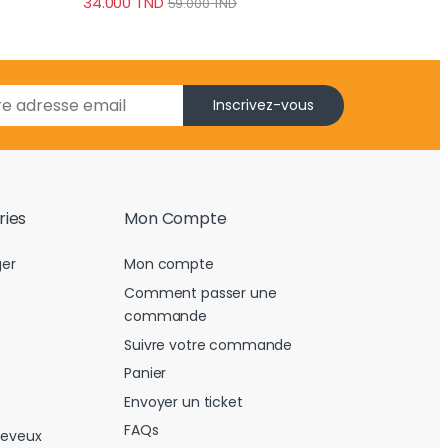
34.000
TND
59.000
TND
Inscrivez-vous
ries
Mon Compte
er
Mon compte
Comment passer une
commande
Suivre votre commande
Panier
Envoyer un ticket
FAQs
heveux