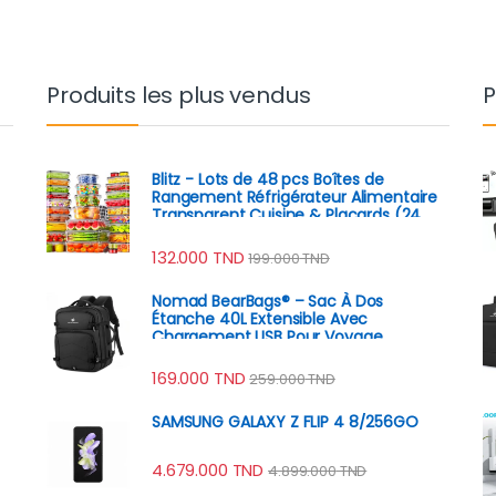
Produits les plus vendus
P
Blitz - Lots de 48 pcs Boîtes de
Rangement Réfrigérateur Alimentaire
Transparent Cuisine & Placards (24
Boîtes + 24 Couvercles)
132.000
TND
199.000
TND
Nomad BearBags® – Sac À Dos
Étanche 40L Extensible Avec
Chargement USB Pour Voyage
Professionnel
169.000
TND
259.000
TND
SAMSUNG GALAXY Z FLIP 4 8/256GO
4.679.000
TND
4.899.000
TND