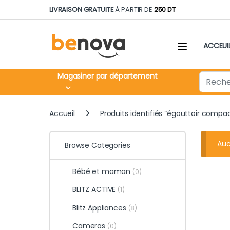
Skip to navigation
Skip to content
LIVRAISON GRATUITE
À PARTIR DE
250 DT
ACCEUI
Search fo
Magasiner par département
Accueil
Produits identifiés “égouttoir compa
Auc
Browse Categories
Bébé et maman
(0)
BLITZ ACTIVE
(1)
Blitz Appliances
(8)
Cameras
(0)