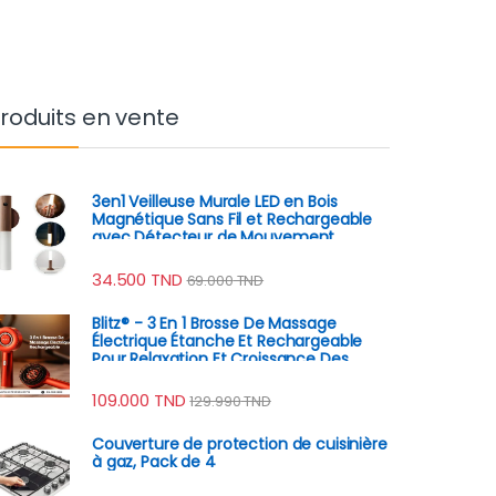
roduits en vente
3en1 Veilleuse Murale LED en Bois
Magnétique Sans Fil et Rechargeable
avec Détecteur de Mouvement
34.500
TND
69.000
TND
Blitz® - 3 En 1 Brosse De Massage
Électrique Étanche Et Rechargeable
Pour Relaxation Et Croissance Des
Cheveux
109.000
TND
129.990
TND
Couverture de protection de cuisinière
à gaz, Pack de 4