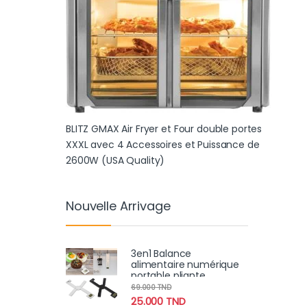
BLITZ GMAX Air Fryer et Four double portes
XXXL avec 4 Accessoires et Puissance de
2600W (USA Quality)
Nouvelle Arrivage
3en1 Balance
alimentaire numérique
portable pliante
compacte, très précise
69.000
TND
avec écran LCD 5Kg
25.000
TND