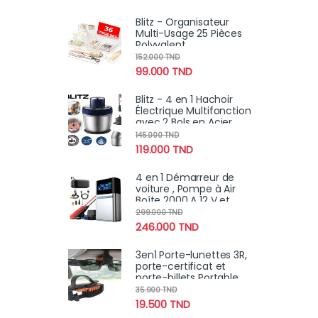
Blitz - Organisateur
Multi-Usage 25 Pièces
Polyvalent
152.000
TND
99.000
TND
Blitz - 4 en 1 Hachoir
Électrique Multifonction
avec 2 Bols en Acier
Inoxydable et éplucheur
145.000
TND
ail
119.000
TND
4 en 1 Démarreur de
voiture , Pompe à Air
Boîte 2000 A 12 V et
chargeur portable LED
299.000
TND
pour moteurs essence
246.000
TND
et diesel
3en1 Porte-lunettes 3R,
porte-certificat et
porte-billets Portable
pour voiture
35.900
TND
19.500
TND