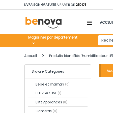
Skip to navigation
Skip to content
LIVRAISON GRATUITE
À PARTIR DE
250 DT
ACCEUI
Search fo
Magasiner par département
Accueil
Produits identifiés “humidificateur LE
Auc
Browse Categories
Bébé et maman
(0)
BLITZ ACTIVE
(1)
Blitz Appliances
(8)
Cameras
(0)