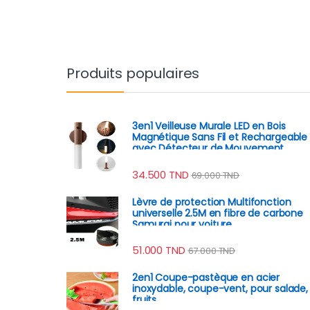
Produits populaires
3en1 Veilleuse Murale LED en Bois
Magnétique Sans Fil et Rechargeable
avec Détecteur de Mouvement
34.500
TND
69.000
TND
Lèvre de protection Multifonction
universelle 2.5M en fibre de carbone
Samurai pour voiture
51.000
TND
67.000
TND
2en1 Coupe-pastèque en acier
inoxydable, coupe-vent, pour salade,
fruits