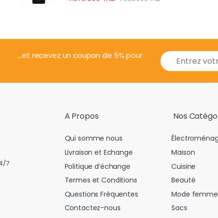
E
...et recevez un coupon de 5% pour
m
a
i
l
*
A Propos
Nos Catégo
Qui somme nous
Électroménag
Livraison et Echange
Maison
4/7
Politique d’échange
Cuisine
Termes et Conditions
Beauté
Questions Fréquentes
Mode femme
Contactez-nous
Sacs