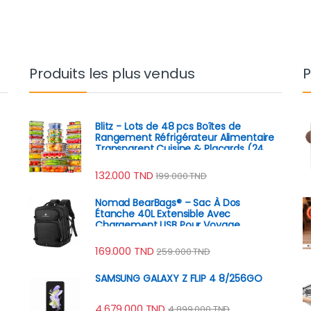
Produits les plus vendus
P
Blitz - Lots de 48 pcs Boîtes de
Rangement Réfrigérateur Alimentaire
Transparent Cuisine & Placards (24
Boîtes + 24 Couvercles)
132.000
TND
199.000
TND
Nomad BearBags® – Sac À Dos
Étanche 40L Extensible Avec
Chargement USB Pour Voyage
Professionnel
169.000
TND
259.000
TND
SAMSUNG GALAXY Z FLIP 4 8/256GO
4.679.000
TND
4.899.000
TND