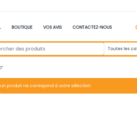
L
BOUTIQUE
VOS AVIS
CONTACTEZ-NOUS
r:
D”
un produit ne correspond à votre sélection.