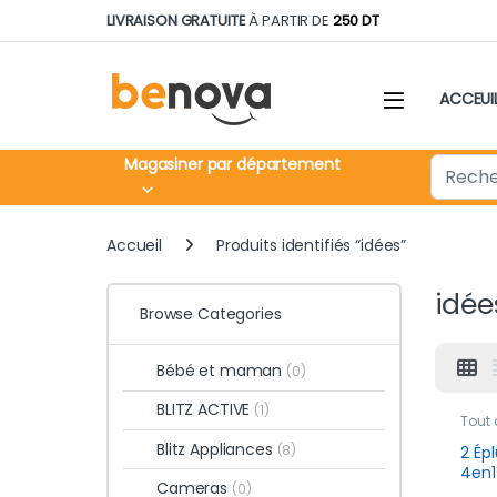
Skip to navigation
Skip to content
LIVRAISON GRATUITE
À PARTIR DE
250 DT
ACCEUI
Search fo
Magasiner par département
Accueil
Produits identifiés “idées”
idée
Browse Categories
Bébé et maman
(0)
BLITZ ACTIVE
(1)
Tout 
Blitz Appliances
(8)
2 Ép
4en1
Cameras
(0)
Fruit