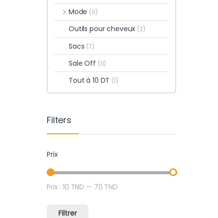
Mode
(0)
Outils pour cheveux
(2)
Sacs
(7)
Sale Off
(0)
Tout à 10 DT
(1)
Filters
Prix
Prix :
10 TND
—
70 TND
Prix min
Prix max
Filtrer