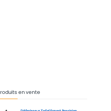
roduits en vente
Défroisseur Tefal Expert Precision