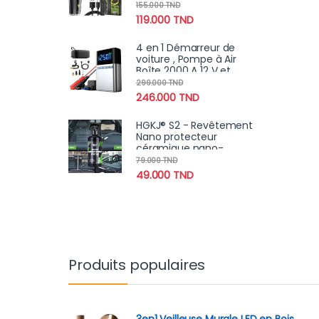
et Étanche Pour Un
155.000
TND
Rasage Propre et Précis
119.000
TND
4 en 1 Démarreur de
voiture , Pompe à Air
Boîte 2000 A 12 V et
chargeur portable LED
299.000
TND
pour moteurs essence
246.000
TND
et diesel
HGKJ® S2 - Revêtement
Nano protecteur
céramique nano-
hydrophobe Vision claire
79.000
TND
pour Pare-Brise anti-
49.000
TND
pluie
Produits populaires
3en1 Veilleuse Murale LED en Bois