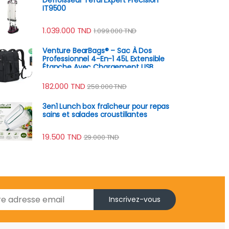
IT9500
1.039.000
TND
1.099.000
TND
Venture BearBags® – Sac À Dos
Professionnel 4-En-1 45L Extensible
Étanche Avec Chargement USB
182.000
TND
258.000
TND
3en1 Lunch box fraîcheur pour repas
sains et salades croustillantes
19.500
TND
29.000
TND
Inscrivez-vous