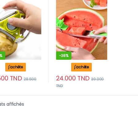
ydable
salade, fruits
%
-
38%
j'achète
j'achète
500
TND
24.000
TND
28.500
39.000
TND
Trié du plus récent au plus ancien
ats affichés