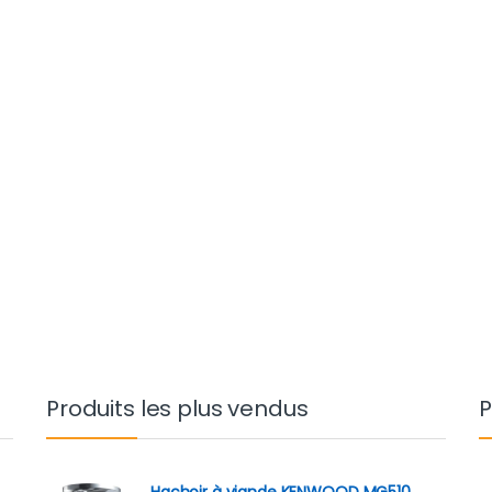
Produits les plus vendus
P
Hachoir à viande KENWOOD MG510