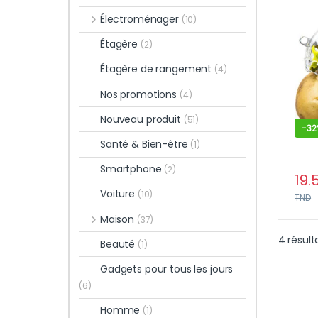
inox
Électroménager
(10)
Étagère
(2)
Étagère de rangement
(4)
Nos promotions
(4)
Nouveau produit
(51)
-
32
Santé & Bien-être
(1)
Smartphone
(2)
19.
Voiture
(10)
TND
Maison
(37)
4 résult
Beauté
(1)
Gadgets pour tous les jours
(6)
Homme
(1)