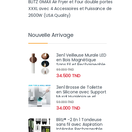
BLITZ GMAX Air Fryer et Four double portes
XXXL avec 4 Accessoires et Puissance de
2600W (USA Quality)
Nouvelle Arrivage
3en1 Veilleuse Murale LED
en Bois Magnétique
Sans Fil et Rechargeable
avec Détecteur de
69.000
TND
Mouvement
34.500
TND
3en1 Brosse de Toilette
en Silicone avec Support
Mural Hygiénique et
Moderne
59.000
TND
34.000
TND
Blitz® -2 En 1 Tondeuse
sans fil avec Aspiration
Intégrée Rechargeable