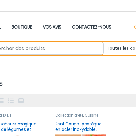
L
BOUTIQUE
VOS AVIS
CONTACTEZ-NOUS
r:
s
à 10 DT
Collection d’été
,
Cuisine
lucheurs magique
2en1 Coupe-pastèque
 de légumes et
en acier inoxydable,
s en acier
coupe-vent, pour