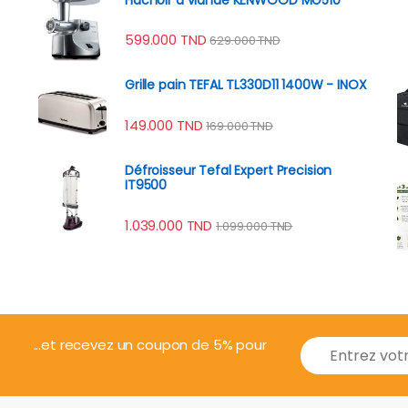
599.000
TND
629.000
TND
Grille pain TEFAL TL330D11 1400W - INOX
149.000
TND
169.000
TND
Défroisseur Tefal Expert Precision
IT9500
1.039.000
TND
1.099.000
TND
E
...et recevez un coupon de 5% pour
m
a
i