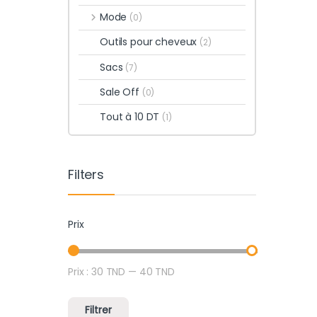
Mode
(0)
Outils pour cheveux
(2)
Sacs
(7)
Sale Off
(0)
Tout à 10 DT
(1)
Filters
Prix
Prix :
30 TND
—
40 TND
Prix min
Prix max
Filtrer