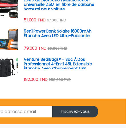
universelle 2.5M en fibre de carbone
Samurai pour voiture
51.000
TND
67.000
TND
9en1 Power Bank Solaire 16000mAh
Étanche Avec LED Ultra-Puissante
79.000
TND
110.600
TND
Venture BearBags® – Sac À Dos
Professionnel 4-En-1 45L Extensible
Étanche Avec Chargement USB
182.000
TND
258.000
TND
Inscrivez-vous