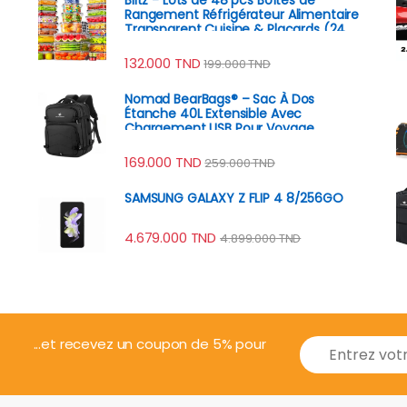
Rangement Réfrigérateur Alimentaire
Transparent Cuisine & Placards (24
Boîtes + 24 Couvercles)
132.000
TND
199.000
TND
Nomad BearBags® – Sac À Dos
Étanche 40L Extensible Avec
Chargement USB Pour Voyage
Professionnel
169.000
TND
259.000
TND
SAMSUNG GALAXY Z FLIP 4 8/256GO
4.679.000
TND
4.899.000
TND
E
...et recevez un coupon de 5% pour
m
a
i