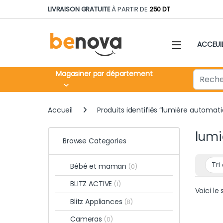
Skip to navigation
Skip to content
LIVRAISON GRATUITE
À PARTIR DE
250 DT
ACCEUI
Search fo
Magasiner par département
Accueil
Produits identifiés “lumière automat
lumi
Browse Categories
Bébé et maman
(0)
BLITZ ACTIVE
(1)
Voici le 
Blitz Appliances
(8)
Cameras
(0)