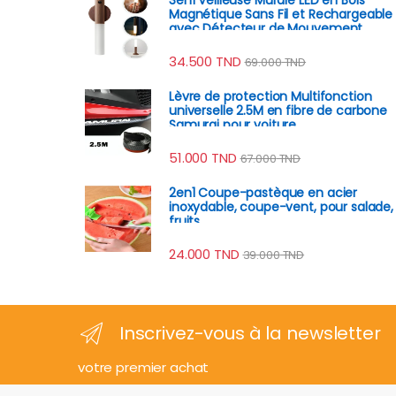
Magnétique Sans Fil et Rechargeable
avec Détecteur de Mouvement
34.500
TND
69.000
TND
Lèvre de protection Multifonction
universelle 2.5M en fibre de carbone
Samurai pour voiture
51.000
TND
67.000
TND
2en1 Coupe-pastèque en acier
inoxydable, coupe-vent, pour salade,
fruits
24.000
TND
39.000
TND
Inscrivez-vous à la newsletter
votre premier achat