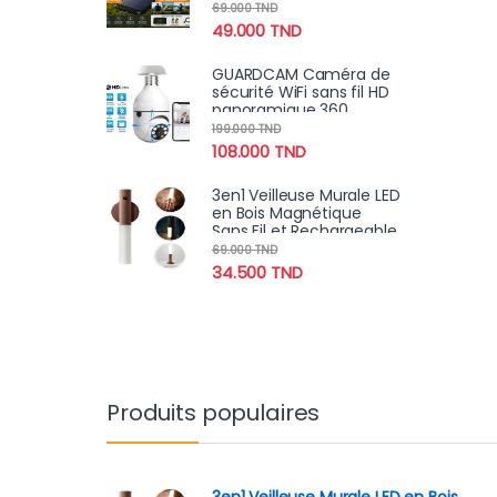
Solaire Haute Puissance
69.000
TND
49.000
TND
GUARDCAM Caméra de
sécurité WiFi sans fil HD
panoramique 360
degrés détection de
199.000
TND
mouvement à distance
108.000
TND
3en1 Veilleuse Murale LED
en Bois Magnétique
Sans Fil et Rechargeable
avec Détecteur de
69.000
TND
Mouvement
34.500
TND
Produits populaires
3en1 Veilleuse Murale LED en Bois