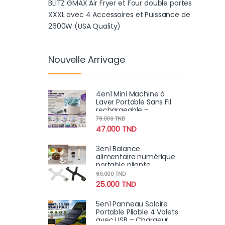
BLITZ GMAX Air Fryer et Four double portes
XXXL avec 4 Accessoires et Puissance de
2600W (USA Quality)
Nouvelle Arrivage
4en1 Mini Machine à
Laver Portable Sans Fil
rechargeable –
Compacte et
79.000
TND
Performante
47.000
TND
3en1 Balance
alimentaire numérique
portable pliante
compacte, très précise
69.000
TND
avec écran LCD 5Kg
25.000
TND
5en1 Panneau Solaire
Portable Pliable 4 Volets
avec USB – Chargeur