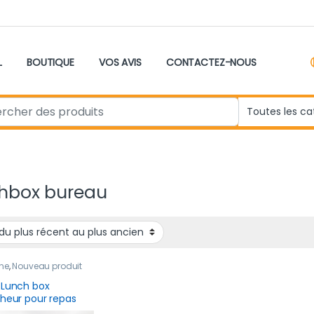
L
BOUTIQUE
VOS AVIS
CONTACTEZ-NOUS
r:
hbox bureau
ne
,
Nouveau produit
 Lunch box
cheur pour repas
s et salades