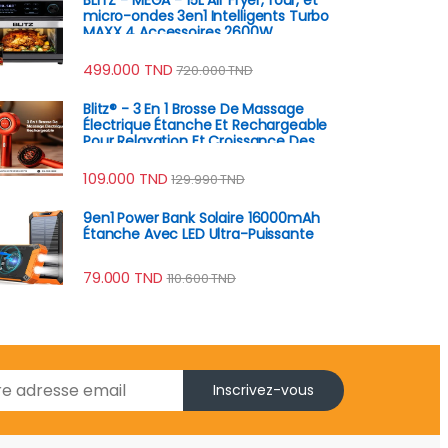
micro-ondes 3en1 Intelligents Turbo
MAXX 4 Accessoires 2600W
499.000
TND
720.000
TND
Blitz® - 3 En 1 Brosse De Massage
Électrique Étanche Et Rechargeable
Pour Relaxation Et Croissance Des
Cheveux
109.000
TND
129.990
TND
9en1 Power Bank Solaire 16000mAh
Étanche Avec LED Ultra-Puissante
79.000
TND
110.600
TND
Inscrivez-vous