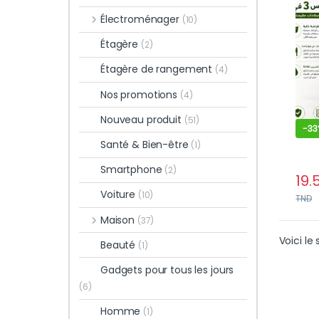
crou
Électroménager
(10)
Étagère
(2)
Étagère de rangement
(4)
Nos promotions
(4)
Nouveau produit
(51)
-
33
Santé & Bien-être
(1)
Smartphone
(2)
19.
Voiture
(10)
TND
Maison
(37)
Voici le 
Beauté
(1)
Gadgets pour tous les jours
(6)
Homme
(1)