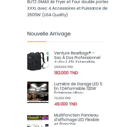
BLITZ GMAX Air Fryer et Four double portes
XXXL avec 4 Accessoires et Puissance de
2600W (USA Quality)
Nouvelle Arrivage
Venture BearBags® –
Sac À Dos Professionnel
4-En-1 45L Extensible
Étanche Avec
258.000
TND
Chargement USB
182.000
TND
Lumière de Garage LED 5
En 1 Déformable 120W
Éclairage Ultra-
Lumineux avec
72.000
TND
Panneaux Réglables –
49.000
TND
E27 6500K
Multifonction Panneau
d'affichage LED Flexible
et Étanche