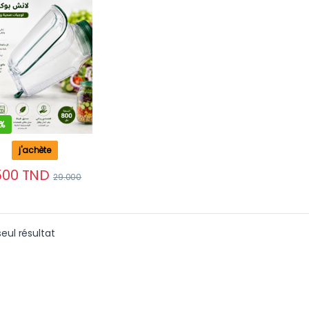
stillantes
%
j'achète
500
TND
29.000
seul résultat