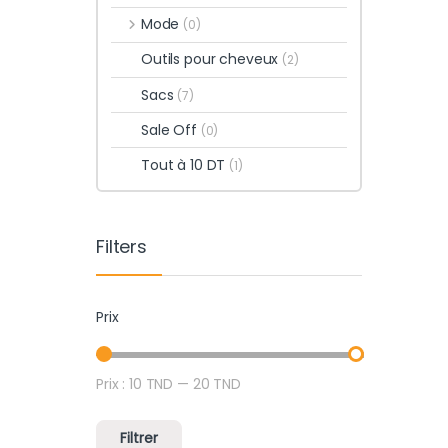
Mode
(0)
Outils pour cheveux
(2)
Sacs
(7)
Sale Off
(0)
Tout à 10 DT
(1)
Filters
Prix
Prix :
10 TND
—
20 TND
Prix min
Prix max
Filtrer