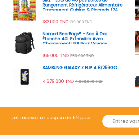
Rangement Réfrigérateur Alimentaire
Transparent Cuisine & Placards (24
Boîtes + 24 Couvercles)
132.000
TND
199.000
TND
Nomad BearBags® – Sac À Dos
Étanche 40L Extensible Avec
Chargement USB Pour Voyage
Professionnel
169.000
TND
259.000
TND
SAMSUNG GALAXY Z FLIP 4 8/256GO
4.679.000
TND
4.899.000
TND
E
...et recevez un coupon de 5% pour
m
a
i