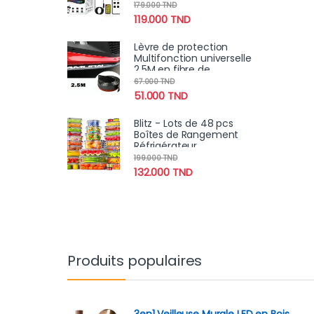
Programmable par
179.000
TND
Application avec
119.000
TND
Télécommande
Lèvre de protection
Multifonction universelle
2.5M en fibre de
carbone Samurai pour
67.000
TND
voiture
51.000
TND
Blitz - Lots de 48 pcs
Boîtes de Rangement
Réfrigérateur
Alimentaire Transparent
199.000
TND
Cuisine & Placards (24
132.000
TND
Boîtes + 24 Couvercles)
Produits populaires
3en1 Veilleuse Murale LED en Bois