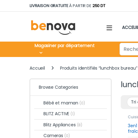
Skip to navigation
Skip to content
LIVRAISON GRATUITE
À PARTIR DE
250 DT
ACCEUI
Search fo
Magasiner par département
Accueil
Produits identifiés “lunchbox bureau”
lunc
Browse Categories
Bébé et maman
(0)
BLITZ ACTIVE
(1)
Cuisi
Blitz Appliances
(8)
3en1
fraî
Cameras
(0)
sain