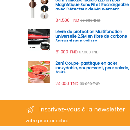
Magnétique Sans Fil et Rechargeable
avec Détecteur de Mouvement
34.500
TND
69.000
TND
Lèvre de protection Multifonction
universelle 2.5M en fibre de carbone
Samurai pour voiture
51.000
TND
67.000
TND
2en1 Coupe-pastèque en acier
inoxydable, coupe-vent, pour salade,
fruits
24.000
TND
39.000
TND
Inscrivez-vous à la newsletter
votre premier achat