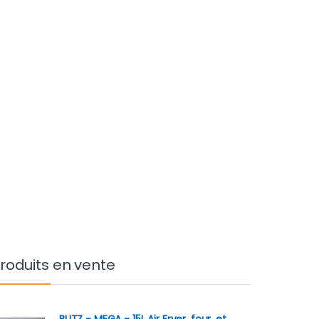
roduits en vente
BLITZ - MEGA - 15L Air Fryer, four, et