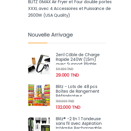
BLITZ GMAX Air Fryer et Four double portes
XXXL avec 4 Accessoires et Puissance de
2600W (USA Quality)
Nouvelle Arrivage
2en1 Câble de Charge
Rapide 240W (1,5m)
avec Support Pliable
Intégré – Cordon
59.000
TND
Robuste pour
29.000
TND
Smartphones et
Tablettes
Blitz - Lots de 48 pcs
Boîtes de Rangement
Réfrigérateur
Alimentaire Transparent
199.000
TND
Cuisine & Placards (24
132.000
TND
Boîtes + 24 Couvercles)
Blitz® -2 En 1 Tondeuse
sans fil avec Aspiration
Intégrée Rechargeable