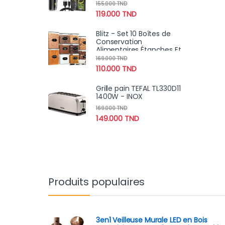
et Étanche Pour Un
155.000
TND
Rasage Propre et Précis
119.000
TND
Blitz - Set 10 Boîtes de
Conservation
Alimentaires Étanches Et
Sans BPA Pour Cuisine &
169.000
TND
Placards
110.000
TND
Grille pain TEFAL TL330D11
1400W - INOX
169.000
TND
149.000
TND
Produits populaires
3en1 Veilleuse Murale LED en Bois