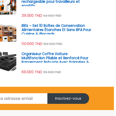
rechargeable pour travailleurs et
sportifs
39.000
TND
54.600
TND
Blitz - Set 10 Boîtes de Conservation
Alimentaires Étanches Et Sans BPA Pour
Cuisine & Placards
110.000
TND
169.000
TND
Organiseur Coffre Voiture
Multifonction Pliable et Renforcé Pour
Rangement Robuste Avec Poignées &
Poches
69.000
TND
119.990
TND
Inscrivez-vous