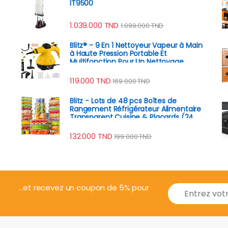
IT9500
1.039.000
TND
1.099.000
TND
Blitz® - 9 En 1 Nettoyeur Vapeur à Main
à Haute Pression Portable Et
Multifonction Pour Un Nettoyage
Écologique
119.000
TND
169.000
TND
Blitz - Lots de 48 pcs Boîtes de
Rangement Réfrigérateur Alimentaire
Transparent Cuisine & Placards (24
Boîtes + 24 Couvercles)
132.000
TND
199.000
TND
E
...et recevez un coupon de 5% pour
m
a
i