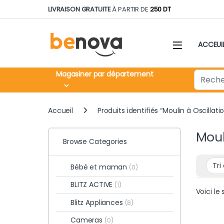
Skip to navigation
Skip to content
LIVRAISON GRATUITE
À PARTIR DE
250 DT
ACCEUI
Search fo
Magasiner par département
Accueil
Produits identifiés “Moulin à Oscillati
Moul
Browse Categories
Bébé et maman
(0)
BLITZ ACTIVE
(1)
Voici le 
Blitz Appliances
(8)
Cameras
(0)