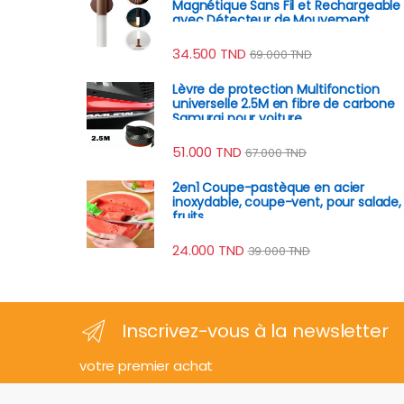
Magnétique Sans Fil et Rechargeable
avec Détecteur de Mouvement
34.500
TND
69.000
TND
Lèvre de protection Multifonction
universelle 2.5M en fibre de carbone
Samurai pour voiture
51.000
TND
67.000
TND
2en1 Coupe-pastèque en acier
inoxydable, coupe-vent, pour salade,
fruits
24.000
TND
39.000
TND
Inscrivez-vous à la newsletter
votre premier achat