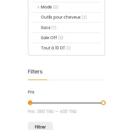
Mode
(0)
Outils pour cheveux
(2)
Sacs
(7)
Sale Off
(0)
Tout à 10 DT
(1)
Filters
Prix
Prix :
390 TND
—
400 TND
Prix min
Prix max
Filtrer