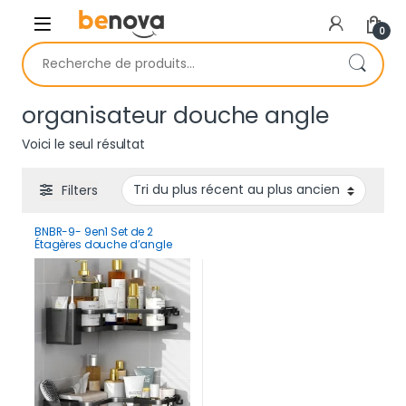
Skip to navigation
Skip to content
0
Recherche pour :
organisateur douche angle
Voici le seul résultat
Filters
BNBR-9- 9en1 Set de 2
Étagères douche d’angle
sans perçage INOX
rangement salle de bain