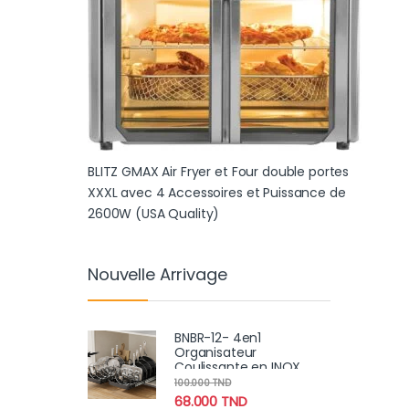
BLITZ GMAX Air Fryer et Four double portes
XXXL avec 4 Accessoires et Puissance de
2600W (USA Quality)
Nouvelle Arrivage
BNBR-12- 4en1
Organisateur
Coulissante en INOX
avec 8 séparateurs
100.000
TND
réglables
68.000
TND