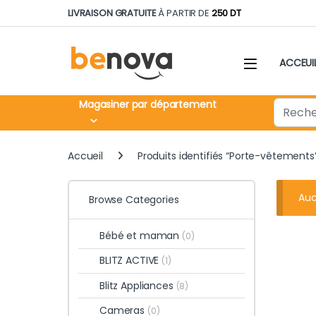
Skip to navigation
Skip to content
LIVRAISON GRATUITE
À PARTIR DE
250 DT
ACCEUI
Search fo
Magasiner par département
Accueil
Produits identifiés “Porte-vêtements
Auc
Browse Categories
Bébé et maman
(0)
BLITZ ACTIVE
(1)
Blitz Appliances
(8)
Cameras
(0)