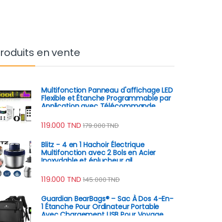
roduits en vente
Multifonction Panneau d'affichage LED
Flexible et Étanche Programmable par
Application avec Télécommande
119.000
TND
179.000
TND
Blitz - 4 en 1 Hachoir Électrique
Multifonction avec 2 Bols en Acier
Inoxydable et éplucheur ail
119.000
TND
145.000
TND
Guardian BearBags® – Sac À Dos 4-En-
1 Étanche Pour Ordinateur Portable
Avec Chargement USB Pour Voyage