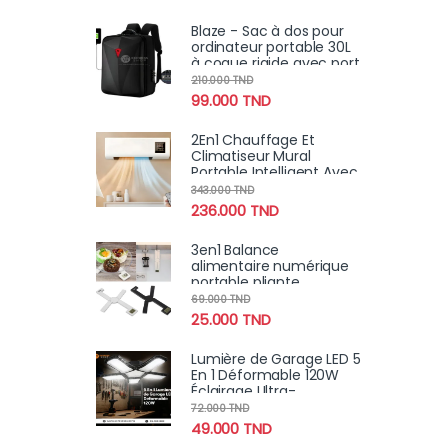
Blaze - Sac à dos pour
ordinateur portable 30L
à coque rigide avec port
USB pour, l'école,voyage
210.000
TND
antivol
99.000
TND
2En1 Chauffage Et
Climatiseur Mural
Portable Intelligent Avec
Télécommande Et
343.000
TND
Ecran tactile 2000W
236.000
TND
3en1 Balance
alimentaire numérique
portable pliante
compacte, très précise
69.000
TND
avec écran LCD 5Kg
25.000
TND
Lumière de Garage LED 5
En 1 Déformable 120W
Éclairage Ultra-
Lumineux avec
72.000
TND
Panneaux Réglables –
49.000
TND
E27 6500K