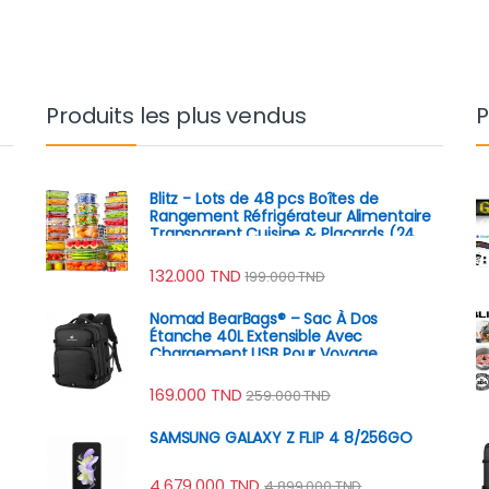
Produits les plus vendus
P
Blitz - Lots de 48 pcs Boîtes de
Rangement Réfrigérateur Alimentaire
Transparent Cuisine & Placards (24
Boîtes + 24 Couvercles)
132.000
TND
199.000
TND
Nomad BearBags® – Sac À Dos
Étanche 40L Extensible Avec
Chargement USB Pour Voyage
Professionnel
169.000
TND
259.000
TND
SAMSUNG GALAXY Z FLIP 4 8/256GO
4.679.000
TND
4.899.000
TND