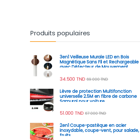
Produits populaires
3en1 Veilleuse Murale LED en Bois
Magnétique Sans Fil et Rechargeable
avec Détecteur de Mouvement
34.500
TND
69.000
TND
Lèvre de protection Multifonction
universelle 2.5M en fibre de carbone
Samurai pour voiture
51.000
TND
67.000
TND
2en1 Coupe-pastèque en acier
inoxydable, coupe-vent, pour salade,
fruits