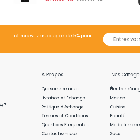
E
...et recevez un coupon de 5% pour
m
a
i
l
*
A Propos
Nos Catégo
Qui somme nous
Électroménag
Livraison et Echange
Maison
4/7
Politique d’échange
Cuisine
Termes et Conditions
Beauté
Questions Fréquentes
Mode femme
Contactez-nous
Sacs