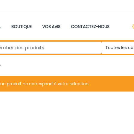
L
BOUTIQUE
VOS AVIS
CONTACTEZ-NOUS
r:
”
un produit ne correspond à votre sélection.