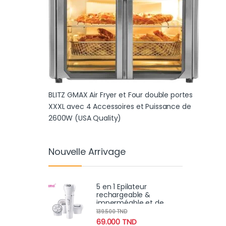
BLITZ GMAX Air Fryer et Four double portes
XXXL avec 4 Accessoires et Puissance de
2600W (USA Quality)
Nouvelle Arrivage
5 en 1 Epilateur
rechargeable &
imperméable et de
soins de la peau avec
139.500
TND
brosse nettoyante,
69.000
TND