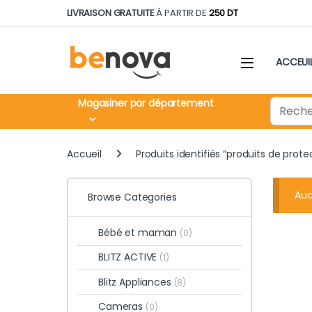
Skip to navigation
Skip to content
LIVRAISON GRATUITE
À PARTIR DE
250 DT
ACCEUI
Search fo
Magasiner par département
Accueil
Produits identifiés “produits de prote
Auc
Browse Categories
Bébé et maman
(0)
BLITZ ACTIVE
(1)
Blitz Appliances
(8)
Cameras
(0)