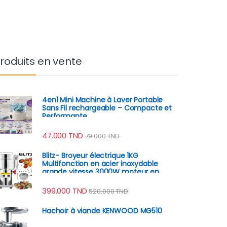
roduits en vente
4en1 Mini Machine à Laver Portable
Sans Fil rechargeable – Compacte et
Performante
47.000
TND
79.000
TND
Blitz- Broyeur électrique 1KG
Multifonction en acier inoxydable
grande vitesse 3000W moteur en
cuivre
399.000
TND
520.000
TND
Hachoir à viande KENWOOD MG510