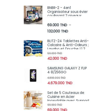
masseur facial
BNBR-2 - 4en1
Organisateur sous évier
coulissant 2 niveaux
robuste INOX cuisine
salle de bain (2 pcs)
69.000
TND
–
Plage de prix : 69.000 TN
132.000
TND
BLITZ-24 Tablettes Anti-
Calcaire & Anti-Odeurs ;
Lavabo et Douche | 1 2
Mois
59.000
TND
42.000
TND
SAMSUNG GALAXY Z FLIP
4 8/256GO
4.899.000
TND
4.679.000
TND
Set de 5 Couteaux de
Cuisine en Acier
Inoxydable avec Support
| Lames Anti-Rouille
99.990
TND
Ultra-Tranchantes
69.000
TND