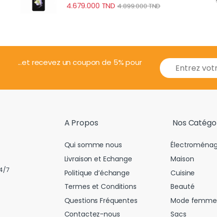
4.679.000
TND
4.899.000
TND
E
...et recevez un coupon de 5% pour
m
a
i
l
*
A Propos
Nos Catégo
Qui somme nous
Électroménag
Livraison et Echange
Maison
4/7
Politique d’échange
Cuisine
Termes et Conditions
Beauté
Questions Fréquentes
Mode femme
Contactez-nous
Sacs