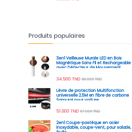
Produits populaires
3en1 Veilleuse Murale LED en Bois
Magnétique Sans Fil et Rechargeable
avec Détecteur de Mouvement
34.500
TND
69.000
TND
Lèvre de protection Multifonction
universelle 2.5M en fibre de carbone
Samurai pour voiture
51.000
TND
67.000
TND
2en1 Coupe-pastèque en acier
inoxydable, coupe-vent, pour salade,
fruits