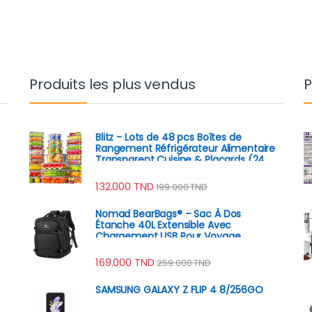
Produits les plus vendus
P
Blitz - Lots de 48 pcs Boîtes de
Rangement Réfrigérateur Alimentaire
Transparent Cuisine & Placards (24
Boîtes + 24 Couvercles)
132.000
TND
199.000
TND
Nomad BearBags® – Sac À Dos
Étanche 40L Extensible Avec
Chargement USB Pour Voyage
Professionnel
169.000
TND
259.000
TND
SAMSUNG GALAXY Z FLIP 4 8/256GO