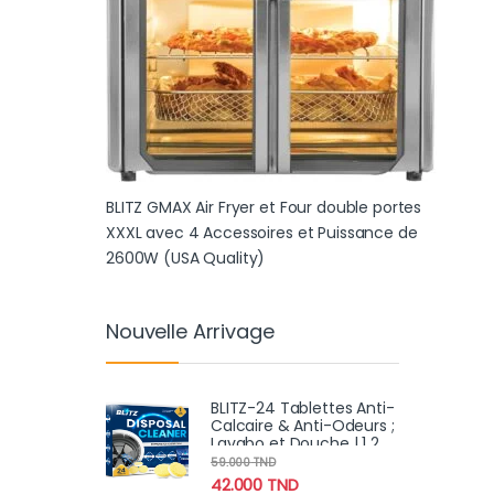
BLITZ GMAX Air Fryer et Four double portes
XXXL avec 4 Accessoires et Puissance de
2600W (USA Quality)
Nouvelle Arrivage
BLITZ-24 Tablettes Anti-
Calcaire & Anti-Odeurs ;
Lavabo et Douche | 1 2
Mois
59.000
TND
42.000
TND