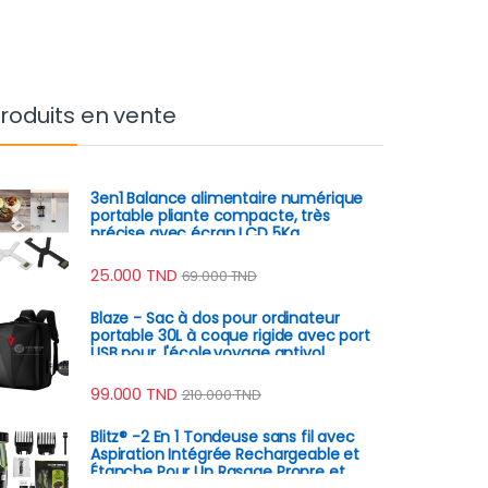
roduits en vente
3en1 Balance alimentaire numérique
portable pliante compacte, très
précise avec écran LCD 5Kg
25.000
TND
69.000
TND
Blaze - Sac à dos pour ordinateur
portable 30L à coque rigide avec port
USB pour, l'école,voyage antivol
99.000
TND
210.000
TND
Blitz® -2 En 1 Tondeuse sans fil avec
Aspiration Intégrée Rechargeable et
Étanche Pour Un Rasage Propre et