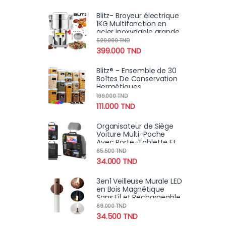
Blitz- Broyeur électrique
1KG Multifonction en
acier inoxydable grande
vitesse 3000W moteur
520.000
TND
en cuivre
399.000
TND
Blitz® - Ensemble de 30
Boîtes De Conservation
Hermétiques
Alimentaires Sans BPA
199.000
TND
Pour Un Rangement
111.000
TND
Idéal ( 15 Boites + 15
couvercles )
Organisateur de Siège
Voiture Multi-Poche
Avec Porte-Tablette Et
Espaces de Stockage
65.500
TND
Multiples
34.000
TND
3en1 Veilleuse Murale LED
en Bois Magnétique
Sans Fil et Rechargeable
avec Détecteur de
69.000
TND
Mouvement
34.500
TND