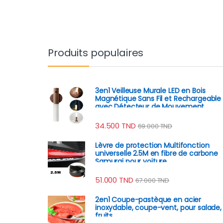
Produits populaires
3en1 Veilleuse Murale LED en Bois
Magnétique Sans Fil et Rechargeable
avec Détecteur de Mouvement
34.500
TND
69.000
TND
Lèvre de protection Multifonction
universelle 2.5M en fibre de carbone
Samurai pour voiture
51.000
TND
67.000
TND
2en1 Coupe-pastèque en acier
inoxydable, coupe-vent, pour salade,
fruits