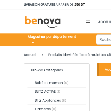
Skip to navigation
Skip to content
LIVRAISON GRATUITE
À PARTIR DE
250 DT
ACCEUI
Search fo
Magasiner par département
Accueil
Produits identifiés “sac à roulettes ul
Auc
Browse Categories
Bébé et maman
(0)
BLITZ ACTIVE
(1)
Blitz Appliances
(8)
Cameras
(0)