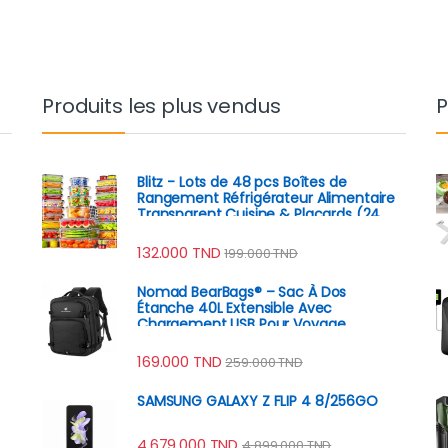
Produits les plus vendus
P
Blitz - Lots de 48 pcs Boîtes de
Rangement Réfrigérateur Alimentaire
Transparent Cuisine & Placards (24
Boîtes + 24 Couvercles)
132.000
TND
199.000
TND
Nomad BearBags® – Sac À Dos
Étanche 40L Extensible Avec
Chargement USB Pour Voyage
Professionnel
169.000
TND
259.000
TND
SAMSUNG GALAXY Z FLIP 4 8/256GO
4.679.000
TND
4.899.000
TND