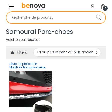
Skip to navigation
Skip to content
0
Recherche pour :
Samourai Pare-chocs
Voici le seul résultat
Filters
Lèvre de protection
Multifonction universelle
2.5M en fibre de carbone
Samurai pour voiture