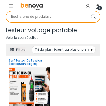
Skip to navigation
Skip to content
0
Recherche pour :
testeur voltage portable
Voici le seul résultat
Filters
3en1 Testeur De Tension
Électrique Intelligent
Multifonction Avec Écran
LCD