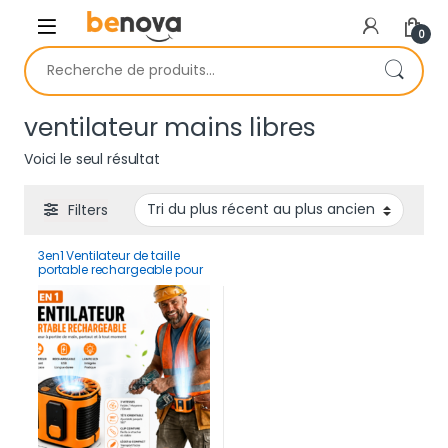
Skip to navigation
Skip to content
0
Recherche pour :
ventilateur mains libres
Voici le seul résultat
Filters
3en1 Ventilateur de taille
portable rechargeable pour
travailleurs et sportifs