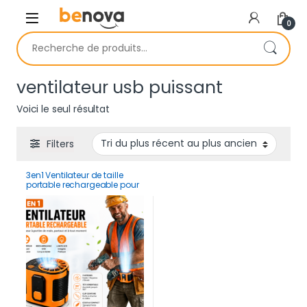
Skip to navigation
Skip to content
0
Recherche pour :
ventilateur usb puissant
Voici le seul résultat
Filters
3en1 Ventilateur de taille
portable rechargeable pour
travailleurs et sportifs