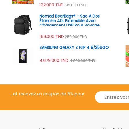
132.000
TND
199.000
TND
Nomad BearBags® – Sac À Dos
Étanche 40L Extensible Avec
Chargement USB Pour Voyage
Professionnel
169.000
TND
259.000
TND
SAMSUNG GALAXY Z FLIP 4 8/256GO
4.679.000
TND
4.899.000
TND
E
...et recevez un coupon de 5% pour
m
a
i
l
*