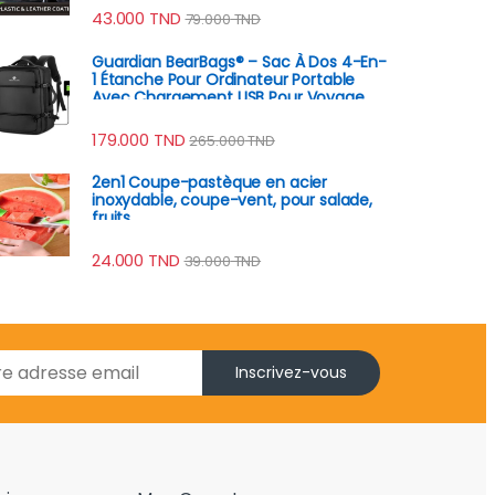
43.000
TND
79.000
TND
Guardian BearBags® – Sac À Dos 4-En-
1 Étanche Pour Ordinateur Portable
Avec Chargement USB Pour Voyage
179.000
TND
265.000
TND
2en1 Coupe-pastèque en acier
inoxydable, coupe-vent, pour salade,
fruits
24.000
TND
39.000
TND
Inscrivez-vous