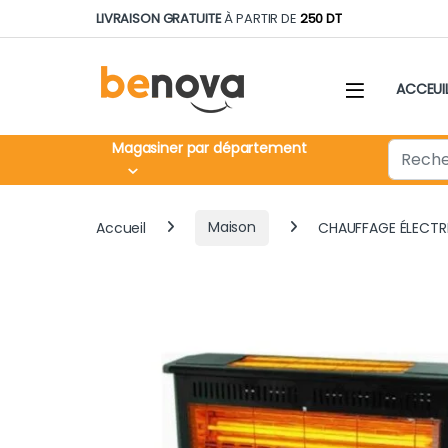
Skip to navigation
Skip to content
LIVRAISON GRATUITE
À PARTIR DE
250 DT
ACCEUI
Search fo
Magasiner par département
Accueil
Maison
CHAUFFAGE ÉLECTR