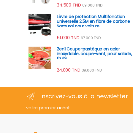
34.500
TND
69.000
TND
Lèvre de protection Multifonction
universelle 2.5M en fibre de carbone
Samurai pour voiture
51.000
TND
67.000
TND
2en1 Coupe-pastèque en acier
inoxydable, coupe-vent, pour salade,
fruits
24.000
TND
39.000
TND
Inscrivez-vous à la newsletter
votre premier achat