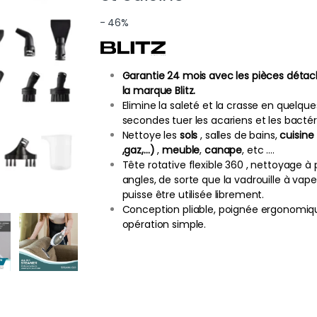
- 46%
Garantie 24 mois avec les pièces déta
la marque Blitz.
Elimine la saleté et la crasse en quelque
secondes tuer les acariens et les bactér
Nettoye les
sols
, salles de bains,
cuisine
,gaz,…)
,
meuble
,
canape
, etc ….
Tête rotative flexible 360 , nettoyage à 
angles, de sorte que la vadrouille à vap
puisse être utilisée librement.
Conception pliable, poignée ergonomiq
opération simple.