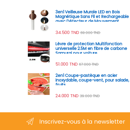
3en1 Veilleuse Murale LED en Bois
Magnétique Sans Fil et Rechargeable
avec Détecteur de Mouvement
34.500
TND
69.000
TND
Lèvre de protection Multifonction
universelle 2.5M en fibre de carbone
Samurai pour voiture
51.000
TND
67.000
TND
2en1 Coupe-pastèque en acier
inoxydable, coupe-vent, pour salade,
fruits
24.000
TND
39.000
TND
Inscrivez-vous à la newsletter