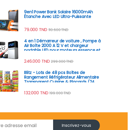
9en1 Power Bank Solaire 16000mAh
Étanche Avec LED Ultra-Puissante
79.000
TND
110.600
TND
4 en 1 Démarreur de voiture , Pompe à
Air Boîte 2000 A 12 V et chargeur
portable LED pour moteurs essence et
diesel
246.000
TND
299.000
TND
Blitz - Lots de 48 pcs Boîtes de
Rangement Réfrigérateur Alimentaire
Transparent Cuisine & Placards (24
Boîtes + 24 Couvercles)
132.000
TND
199.000
TND
Inscrivez-vous