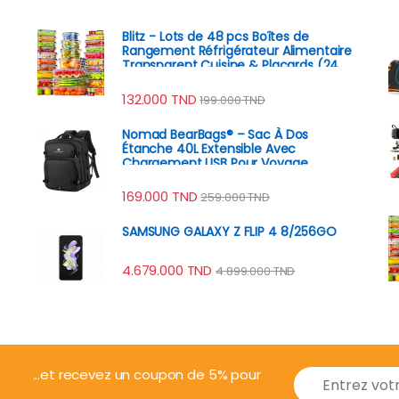
Blitz - Lots de 48 pcs Boîtes de
Rangement Réfrigérateur Alimentaire
Transparent Cuisine & Placards (24
Boîtes + 24 Couvercles)
132.000
TND
199.000
TND
Nomad BearBags® – Sac À Dos
Étanche 40L Extensible Avec
Chargement USB Pour Voyage
Professionnel
169.000
TND
259.000
TND
SAMSUNG GALAXY Z FLIP 4 8/256GO
4.679.000
TND
4.899.000
TND
E
...et recevez un coupon de 5% pour
m