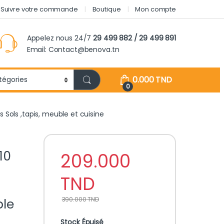
Suivre votre commande
Boutique
Mon compte
Appelez nous 24/7
29 499 882 / 29 499 891
Email: Contact@benova.tn
0.000
TND
0
 Sols ,tapis, meuble et cuisine
10
209.000
TND
390.000
TND
ble
Stock Épuisé