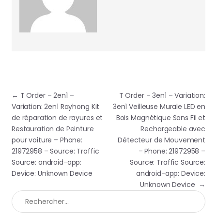
Navigation de l’article
←
T Order – 2en1 –
T Order – 3en1 – Variation:
Variation: 2en1 Rayhong Kit
3en1 Veilleuse Murale LED en
de réparation de rayures et
Bois Magnétique Sans Fil et
Restauration de Peinture
Rechargeable avec
pour voiture – Phone:
Détecteur de Mouvement
21972958 – Source: Traffic
– Phone: 21972958 –
Source: android-app:
Source: Traffic Source:
Device: Unknown Device
android-app: Device:
Unknown Device
→
Rechercher :