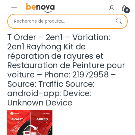
Skip to navigation
Skip to content
0
Recherche pour :
T Order – 2en1 – Variation:
2en1 Rayhong Kit de
réparation de rayures et
Restauration de Peinture pour
voiture – Phone: 21972958 –
Source: Traffic Source:
android-app: Device:
Unknown Device