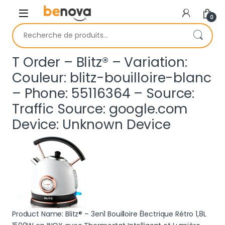
Skip to navigation
Skip to content
0
Recherche pour :
T Order – Blitz® – Variation:
Couleur: blitz-bouilloire-blanc
– Phone: 55116364 – Source:
Traffic Source: google.com
Device: Unknown Device
Product Name: Blitz® – 3en1 Bouilloire Électrique Rétro 1,8L