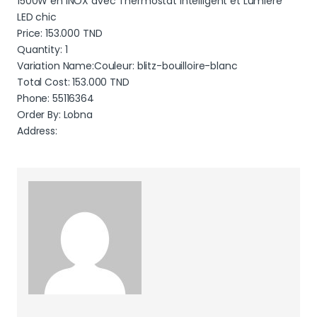
1500W en INOX avec Thermostat Intelligent et Lumière
LED chic
Price:
153.000
TND
Quantity: 1
Variation Name:Couleur: blitz-bouilloire-blanc
Total Cost:
153.000
TND
Phone: 55116364
Order By: Lobna
Address: