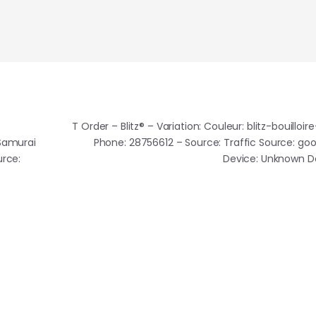
T Order – Blitz® – Variation: Couleur: blitz-bouilloir
 Samurai
Phone: 28756612 – Source: Traffic Source: go
urce:
Device: Unknown 