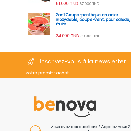
51.000
TND
67.000
TND
2en1 Coupe-pastèque en acier
inoxydable, coupe-vent, pour salade,
fruits
24.000
TND
39.000
TND
Inscrivez-vous à la newsletter
votre premier achat
Vous avez des questions ? Appelez nous 2