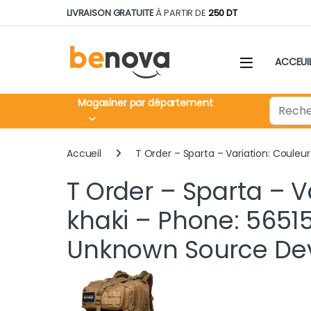
Skip to navigation
Skip to content
LIVRAISON GRATUITE
À PARTIR DE
250 DT
ACCEUI
Search fo
Magasiner par département
Accueil
T Order – Sparta – Variation: Coule
T Order – Sparta – V
khaki – Phone: 56515
Unknown Source Dev