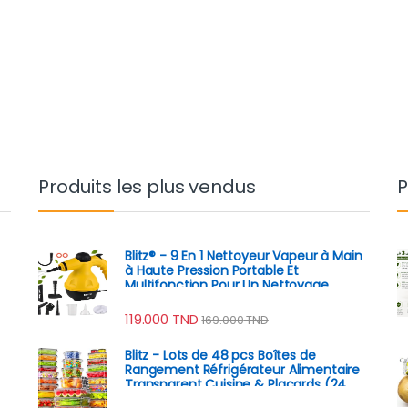
Produits les plus vendus
P
Blitz® - 9 En 1 Nettoyeur Vapeur à Main
à Haute Pression Portable Et
Multifonction Pour Un Nettoyage
Écologique
119.000
TND
169.000
TND
Blitz - Lots de 48 pcs Boîtes de
Rangement Réfrigérateur Alimentaire
Transparent Cuisine & Placards (24
Boîtes + 24 Couvercles)