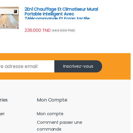
2En1 Chauffage Et Climatiseur Mural
Portable Intelligent Avec
Télécommande Et Ecran tactile
2000W
236.000
TND
343.000
TND
Inscrivez-vous
ries
Mon Compte
er
Mon compte
Comment passer une
commande