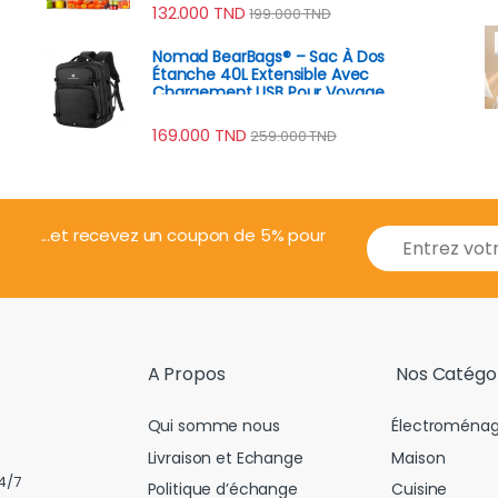
132.000
TND
199.000
TND
Nomad BearBags® – Sac À Dos
Étanche 40L Extensible Avec
Chargement USB Pour Voyage
Professionnel
169.000
TND
259.000
TND
E
...et recevez un coupon de 5% pour
m
a
i
l
*
A Propos
Nos Catégo
Qui somme nous
Électroménag
Livraison et Echange
Maison
4/7
Politique d’échange
Cuisine