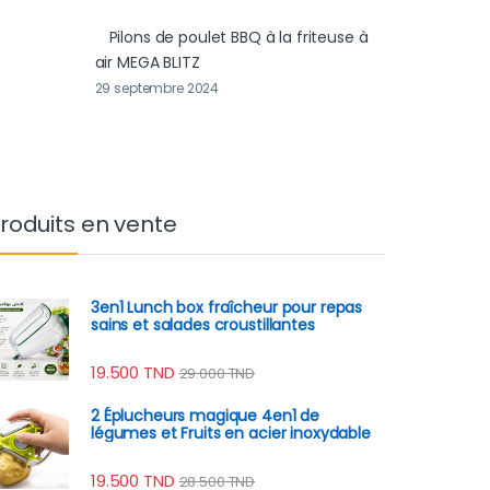
Pilons de poulet BBQ à la friteuse à
air MEGA BLITZ
29 septembre 2024
roduits en vente
3en1 Lunch box fraîcheur pour repas
sains et salades croustillantes
19.500
TND
29.000
TND
2 Éplucheurs magique 4en1 de
légumes et Fruits en acier inoxydable
19.500
TND
28.500
TND