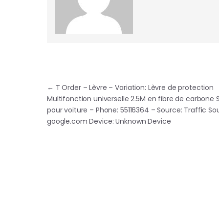
Navigation de l’article
←
T Order – Lèvre – Variation: Lèvre de protection
Multifonction universelle 2.5M en fibre de carbone
pour voiture – Phone: 55116364 – Source: Traffic So
google.com Device: Unknown Device