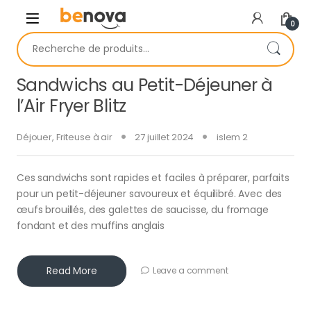
Skip to navigation
Skip to content
0
Recherche pour :
Sandwichs au Petit-Déjeuner à
l’Air Fryer Blitz
Déjouer
,
Friteuse à air
27 juillet 2024
islem 2
Ces sandwichs sont rapides et faciles à préparer, parfaits
pour un petit-déjeuner savoureux et équilibré. Avec des
œufs brouillés, des galettes de saucisse, du fromage
fondant et des muffins anglais
Read More
Leave a comment