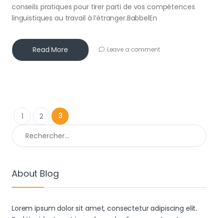
conseils pratiques pour tirer parti de vos compétences
linguistiques au travail à l’étranger.BabbelEn
Read More
Leave a comment
Pagination des publications
3
1
2
Rechercher :
About Blog
Lorem ipsum dolor sit amet, consectetur adipiscing elit.