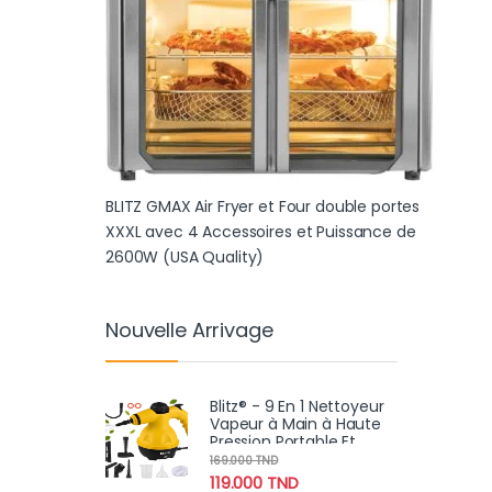
BLITZ GMAX Air Fryer et Four double portes
XXXL avec 4 Accessoires et Puissance de
2600W (USA Quality)
Nouvelle Arrivage
Blitz® - 9 En 1 Nettoyeur
Vapeur à Main à Haute
Pression Portable Et
Multifonction Pour Un
169.000
TND
Nettoyage Écologique
119.000
TND