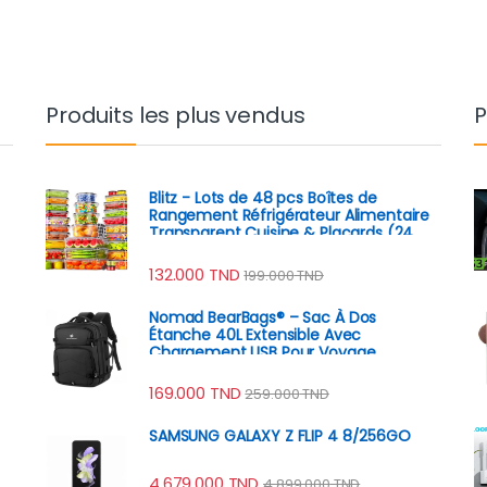
Produits les plus vendus
P
Blitz - Lots de 48 pcs Boîtes de
Rangement Réfrigérateur Alimentaire
Transparent Cuisine & Placards (24
Boîtes + 24 Couvercles)
132.000
TND
199.000
TND
Nomad BearBags® – Sac À Dos
Étanche 40L Extensible Avec
Chargement USB Pour Voyage
Professionnel
169.000
TND
259.000
TND
SAMSUNG GALAXY Z FLIP 4 8/256GO
4.679.000
TND
4.899.000
TND