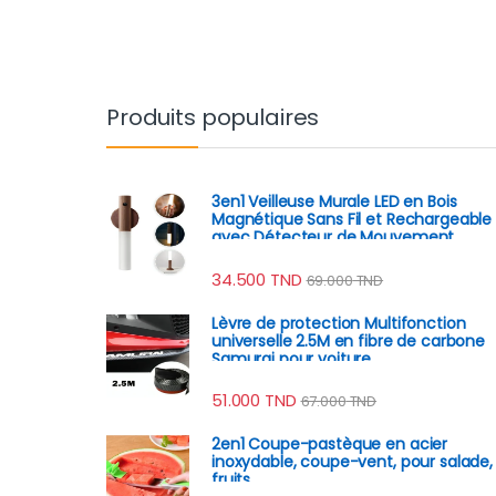
Produits populaires
3en1 Veilleuse Murale LED en Bois
Magnétique Sans Fil et Rechargeable
avec Détecteur de Mouvement
34.500
TND
69.000
TND
Lèvre de protection Multifonction
universelle 2.5M en fibre de carbone
Samurai pour voiture
51.000
TND
67.000
TND
2en1 Coupe-pastèque en acier
inoxydable, coupe-vent, pour salade,
fruits