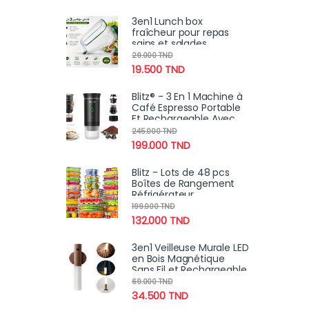
3en1 Lunch box
fraîcheur pour repas
sains et salades
croustillantes
29.000
TND
19.500
TND
Blitz® - 3 En 1 Machine à
Café Espresso Portable
Et Rechargeable Avec
Chauffage Intégré
245.000
TND
199.000
TND
Blitz - Lots de 48 pcs
Boîtes de Rangement
Réfrigérateur
Alimentaire Transparent
199.000
TND
Cuisine & Placards (24
132.000
TND
Boîtes + 24 Couvercles)
3en1 Veilleuse Murale LED
en Bois Magnétique
Sans Fil et Rechargeable
avec Détecteur de
69.000
TND
Mouvement
34.500
TND