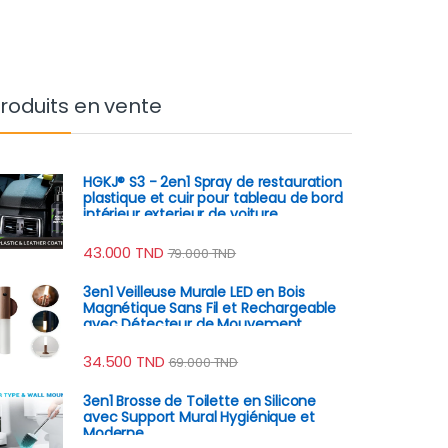
roduits en vente
HGKJ® S3 - 2en1 Spray de restauration
plastique et cuir pour tableau de bord
intérieur exterieur de voiture
43.000
TND
79.000
TND
3en1 Veilleuse Murale LED en Bois
Magnétique Sans Fil et Rechargeable
avec Détecteur de Mouvement
34.500
TND
69.000
TND
3en1 Brosse de Toilette en Silicone
avec Support Mural Hygiénique et
Moderne