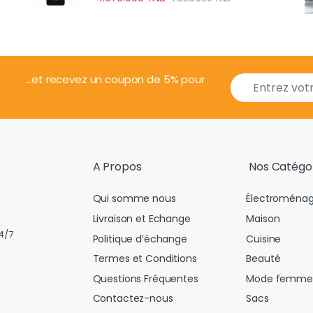
E
...et recevez un coupon de 5% pour
m
a
i
l
*
A Propos
Nos Catégo
Qui somme nous
Électroménag
Livraison et Echange
Maison
4/7
Politique d’échange
Cuisine
Termes et Conditions
Beauté
Questions Fréquentes
Mode femme
Contactez-nous
Sacs