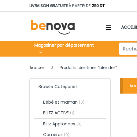
Skip to navigation
Skip to content
LIVRAISON GRATUITE
À PARTIR DE
250 DT
ACCEUI
Search fo
Magasiner par département
Accueil
Produits identifiés “blender”
Auc
Browse Categories
Bébé et maman
(0)
BLITZ ACTIVE
(1)
Blitz Appliances
(8)
Cameras
(0)