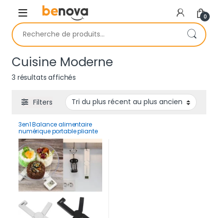
Skip to navigation
Skip to content
0
Recherche pour :
Cuisine Moderne
Trié du plus récent au plus ancien
3 résultats affichés
Filters
3en1 Balance alimentaire
numérique portable pliante
compacte, très précise avec
écran LCD 5Kg