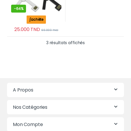
-
64%
j'achète
25.000
TND
69.000
TND
Trié du plus récent au 
3 résultats affichés
A Propos
Nos Catégories
Mon Compte