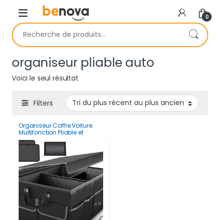
Skip to navigation
Skip to content
0
Recherche pour :
organiseur pliable auto
Voici le seul résultat
Filters
Organiseur Coffre Voiture
Multifonction Pliable et
Renforcé Pour Rangement
Robuste Avec Poignées &
Poches