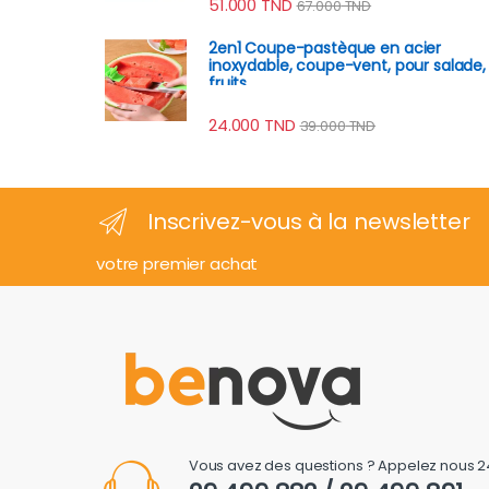
51.000
TND
67.000
TND
2en1 Coupe-pastèque en acier
inoxydable, coupe-vent, pour salade,
fruits
24.000
TND
39.000
TND
Inscrivez-vous à la newsletter
votre premier achat
Vous avez des questions ? Appelez nous 2