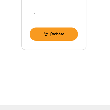
Ensemble de Pyjama Femme 100% Coton ref S11
j'achète