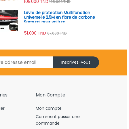
109.000
TND
125.000
TND
Lèvre de protection Multifonction
universelle 2.5M en fibre de carbone
Samurai pour voiture
51.000
TND
67.000
TND
Inscrivez-vous
ries
Mon Compte
er
Mon compte
Comment passer une
commande