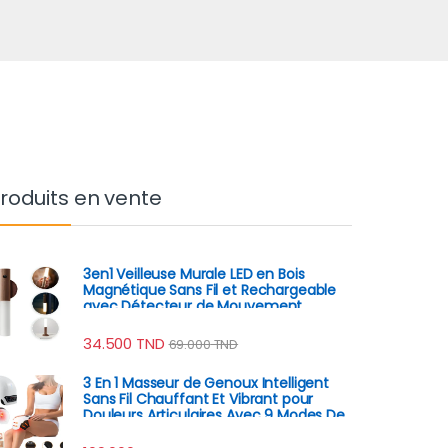
roduits en vente
3en1 Veilleuse Murale LED en Bois
Magnétique Sans Fil et Rechargeable
avec Détecteur de Mouvement
34.500
TND
69.000
TND
3 En 1 Masseur de Genoux Intelligent
Sans Fil Chauffant Et Vibrant pour
Douleurs Articulaires Avec 9 Modes De
Massage