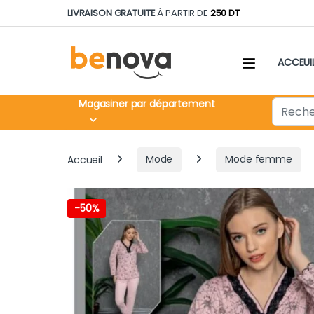
Skip to navigation
Skip to content
LIVRAISON GRATUITE
À PARTIR DE
250 DT
ACCEUI
Search fo
Magasiner par département
Accueil
Mode
Mode femme
-
50%