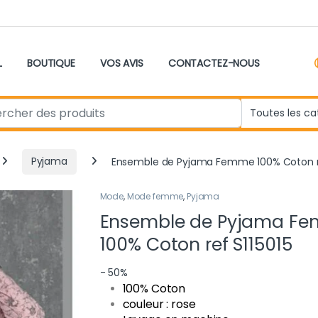
L
BOUTIQUE
VOS AVIS
CONTACTEZ-NOUS
r:
Pyjama
Ensemble de Pyjama Femme 100% Coton re
Mode
,
Mode femme
,
Pyjama
Ensemble de Pyjama F
100% Coton ref S115015
- 50%
100% Coton
couleur : rose