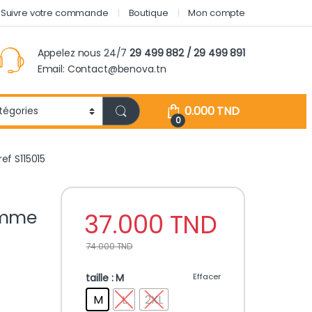
Suivre votre commande
Boutique
Mon compte
Appelez nous 24/7
29 499 882 / 29 499 891
Email: Contact@benova.tn
0.000
TND
0
f S115015
emme
37.000
TND
74.000
TND
taille
: M
Effacer
M
L
2XL