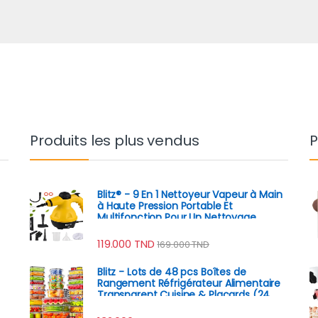
Produits les plus vendus
P
Blitz® - 9 En 1 Nettoyeur Vapeur à Main
à Haute Pression Portable Et
Multifonction Pour Un Nettoyage
Écologique
119.000
TND
169.000
TND
Blitz - Lots de 48 pcs Boîtes de
Rangement Réfrigérateur Alimentaire
Transparent Cuisine & Placards (24
Boîtes + 24 Couvercles)