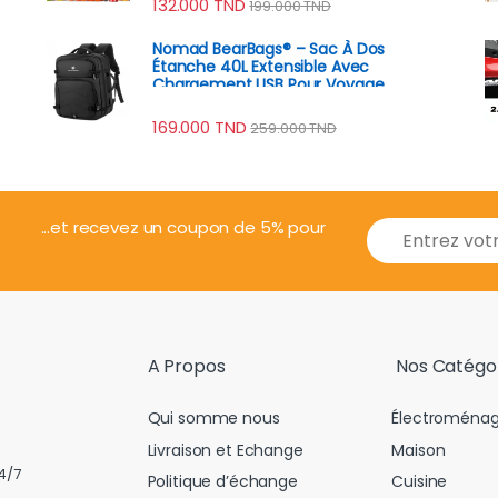
132.000
TND
199.000
TND
Nomad BearBags® – Sac À Dos
Étanche 40L Extensible Avec
Chargement USB Pour Voyage
Professionnel
169.000
TND
259.000
TND
E
...et recevez un coupon de 5% pour
m
a
i
l
*
A Propos
Nos Catégo
Qui somme nous
Électroménag
Livraison et Echange
Maison
4/7
Politique d’échange
Cuisine