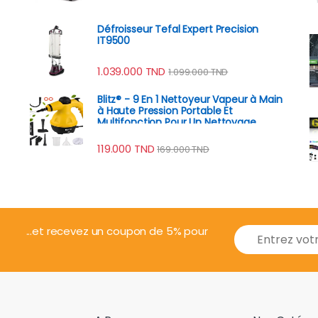
Défroisseur Tefal Expert Precision
IT9500
1.039.000
TND
1.099.000
TND
Blitz® - 9 En 1 Nettoyeur Vapeur à Main
à Haute Pression Portable Et
Multifonction Pour Un Nettoyage
Écologique
119.000
TND
169.000
TND
E
...et recevez un coupon de 5% pour
m
a
i
l
*