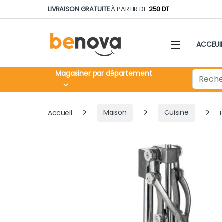
Skip to navigation
Skip to content
LIVRAISON GRATUITE
À PARTIR DE
250 DT
ACCEUI
Search fo
Magasiner par département
Accueil
Maison
Cuisine