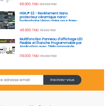
69.000
TND
139.500
TND
HGKJ® S2 - Revêtement Nano
protecteur céramique nano-
hydrophobe Vision claire pour Pare-
Brise anti-pluie
49.000
TND
79.000
TND
Multifonction Panneau d'affichage LED
Flexible et Étanche Programmable par
Application avec Télécommande
119.000
TND
179.000
TND
Inscrivez-vous