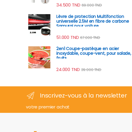
34.500
TND
69.000
TND
Lèvre de protection Multifonction
universelle 2.5M en fibre de carbone
Samurai pour voiture
51.000
TND
67.000
TND
2en1 Coupe-pastèque en acier
inoxydable, coupe-vent, pour salade,
fruits
24.000
TND
39.000
TND
Inscrivez-vous à la newsletter
votre premier achat