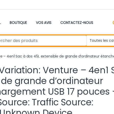
L
BOUTIQUE
VOS AVIS
CONTACTEZ-NOUS
r:
ure – 4en1 Sac à dos 45L extensible de grande d’ordinateur éta
Variation: Venture – 4en1 
e de grande d’ordinateur
hargement USB 17 pouces 
urce: Traffic Source:
 Unknown Device