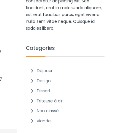
consectetur adipiscing elit. Sed
tincidunt, erat in malesuada aliquam,
est erat faucibus purus, eget viverra
nulla sem vitae neque. Quisque id
sodales libero.
Categories
7
Déjouer
17
Design
Dissert
Friteuse à air
Non classé
viande