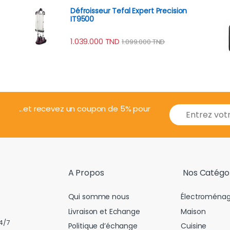
Défroisseur Tefal Expert Precision
IT9500
1.039.000
TND
1.099.000
TND
E
...et recevez un coupon de 5% pour
m
a
i
l
*
A Propos
Nos Catégo
Qui somme nous
Électroménag
Livraison et Echange
Maison
4/7
Politique d’échange
Cuisine