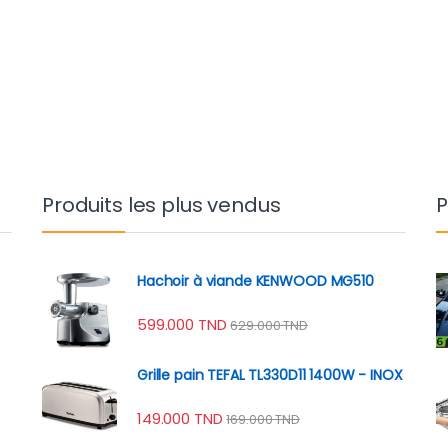
Produits les plus vendus
P
Hachoir à viande KENWOOD MG510
599.000
TND
629.000
TND
Grille pain TEFAL TL330D11 1400W - INOX
149.000
TND
169.000
TND