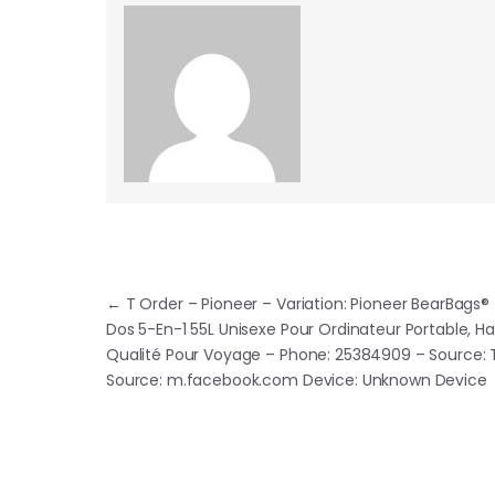
Navigation de l’article
←
T Order – Pioneer – Variation: Pioneer BearBags®
Dos 5-En-1 55L Unisexe Pour Ordinateur Portable, H
Qualité Pour Voyage – Phone: 25384909 – Source: T
Source: m.facebook.com Device: Unknown Device