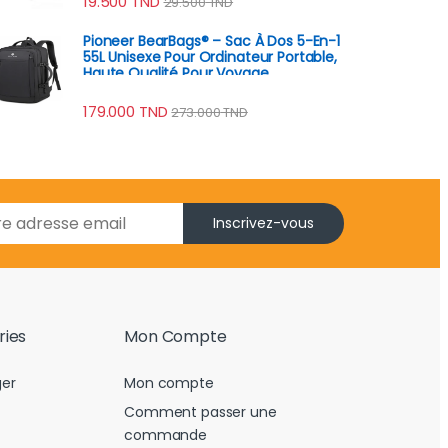
19.500
TND
29.500
TND
Pioneer BearBags® – Sac À Dos 5-En-1
55L Unisexe Pour Ordinateur Portable,
Haute Qualité Pour Voyage
179.000
TND
273.000
TND
Inscrivez-vous
ries
Mon Compte
er
Mon compte
Comment passer une
commande