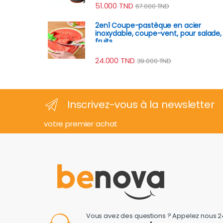
51.000
TND
67.000
TND
2en1 Coupe-pastèque en acier
inoxydable, coupe-vent, pour salade,
fruits
24.000
TND
39.000
TND
Inscrivez-vous à la newsletter
votre premier achat
Vous avez des questions ? Appelez nous 2