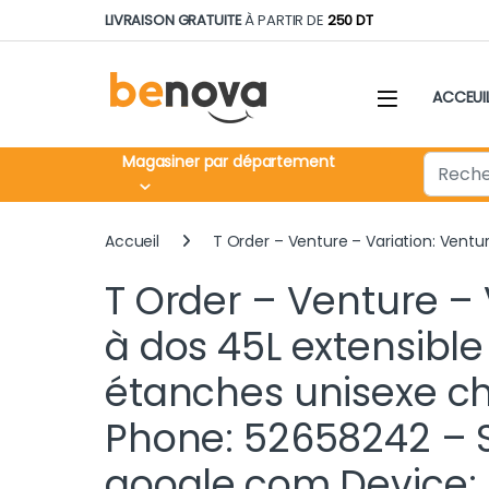
Skip to navigation
Skip to content
LIVRAISON GRATUITE
À PARTIR DE
250 DT
ACCEUI
Search fo
Magasiner par département
Accueil
T Order – Venture – Variation: Vent
T Order – Venture – 
à dos 45L extensibl
étanches unisexe c
Phone: 52658242 – So
google.com Device: