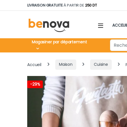
Skip to navigation
Skip to content
LIVRAISON GRATUITE
À PARTIR DE
250 DT
ACCEUI
Search fo
Magasiner par département
Accueil
Maison
Cuisine
-
29%