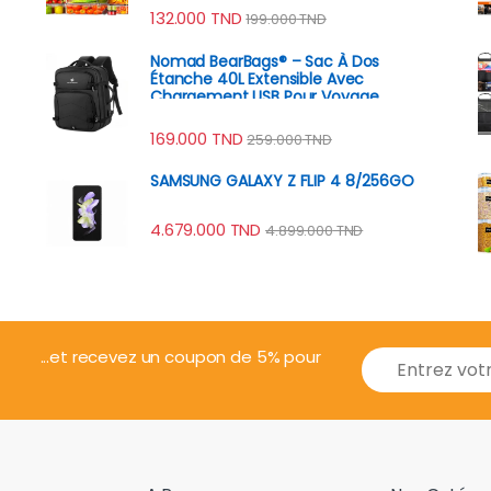
132.000
TND
199.000
TND
Nomad BearBags® – Sac À Dos
Étanche 40L Extensible Avec
Chargement USB Pour Voyage
Professionnel
169.000
TND
259.000
TND
SAMSUNG GALAXY Z FLIP 4 8/256GO
4.679.000
TND
4.899.000
TND
E
...et recevez un coupon de 5% pour
m
a
i
l
*