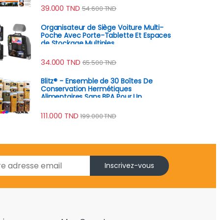
39.000
TND
54.600
TND
Organisateur de Siège Voiture Multi-
Poche Avec Porte-Tablette Et Espaces
de Stockage Multiples
34.000
TND
65.500
TND
Blitz® - Ensemble de 30 Boîtes De
Conservation Hermétiques
Alimentaires Sans BPA Pour Un
Rangement Idéal ( 15 Boites + 15
couvercles )
111.000
TND
199.000
TND
Inscrivez-vous