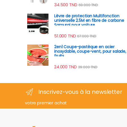
34.500
TND
69.000
TND
Lèvre de protection Multifonction
universelle 2.5M en fibre de carbone
Samurai pour voiture
51.000
TND
67.000
TND
2en1 Coupe-pastèque en acier
inoxydable, coupe-vent, pour salade,
fruits
24.000
TND
39.000
TND
Inscrivez-vous à la newsletter
votre premier achat