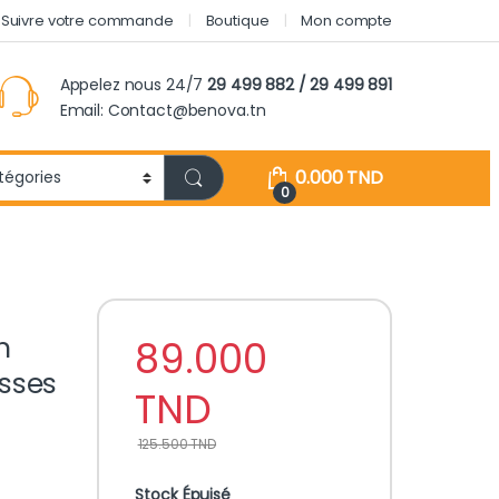
Suivre votre commande
Boutique
Mon compte
Appelez nous 24/7
29 499 882 / 29 499 891
Email: Contact@benova.tn
0.000
TND
0
n
89.000
asses
TND
125.500
TND
Stock Épuisé